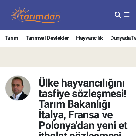
Tarım
Nöbetçi Eczaneler
Tarım
Tarımsal Destekler
Hayvancılık
Dünyada T
Hayvancılık
Hava Durumu
Gıda
Trafik Durumu
Güncel
Süper Lig Puan Durumu ve Fikstür
Ülke hayvancılığını
Tarımsal Destekler
Tüm Manşetler
tasfiye sözleşmesi!
Tarım Bakanlığı
Son Dakika Haberleri
Tarım Bakanlığı
İtalya, Fransa ve
TZOB
Haber Arşivi
Polonya'dan yeni et
Tarım Kredi Kooperatifleri