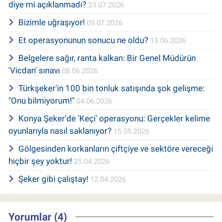
diye mi açıklanmadı?
23.07.2026
Bizimle uğraşıyor!
09.07.2026
Et operasyonunun sonucu ne oldu?
13.06.2026
Belgelere sağır, ranta kalkan: Bir Genel Müdürün
'Vicdan' sınavı
08.06.2026
Türkşeker'in 100 bin tonluk satışında şok gelişme:
"Onu bilmiyorum!"
04.06.2026
Konya Şeker'de 'Keçi' operasyonu: Gerçekler kelime
oyunlarıyla nasıl saklanıyor?
15.05.2026
Gölgesinden korkanların çiftçiye ve sektöre vereceği
hiçbir şey yoktur!
25.04.2026
Şeker gibi çalıştay!
12.04.2026
Yorumlar (4)