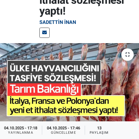
ithalat sözleşmesi
yaptı!
Pankobirlik
SADETTIN İNAN
Et fiyatları
Tarım Bilgisi
Yetiştirici Soruyor
Dünyada Tarım
Üretici Birlikleri
Şeker ve Şekerli Mamüller
Tahıllar ve Baklagiller
04.10.2025 - 17:18
04.10.2025 - 17:46
13
YAYINLANMA
GÜNCELLEME
PAYLAŞIM
Tohum