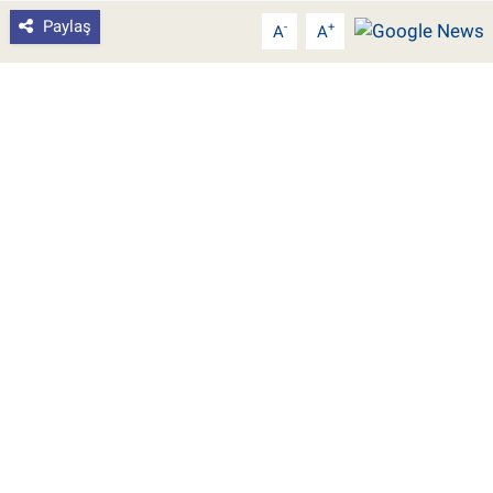
Paylaş
-
+
A
A