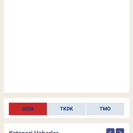
OGM
TKDK
TMO