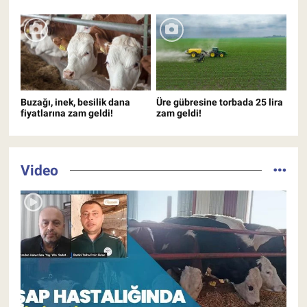
Çiftliği’nde hasat şenliği
ne işe yarar?
renkli anlara sahne oldu
Buzağı, inek, besilik dana
Üre gübresine torbada 25 lira
fiyatlarına zam geldi!
zam geldi!
Video