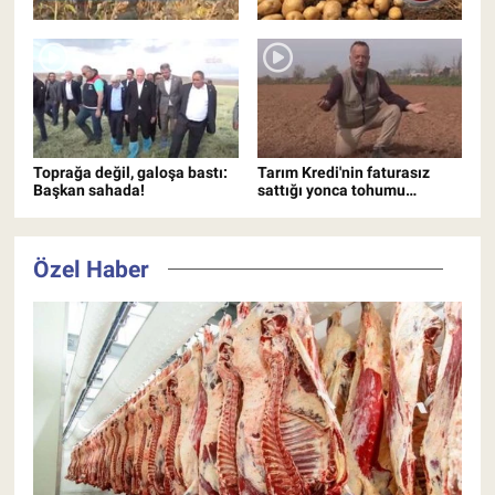
Toprağa değil, galoşa bastı:
Tarım Kredi'nin faturasız
Başkan sahada!
sattığı yonca tohumu
yeşermedi çiftçi mağdur
oldu!
Özel Haber