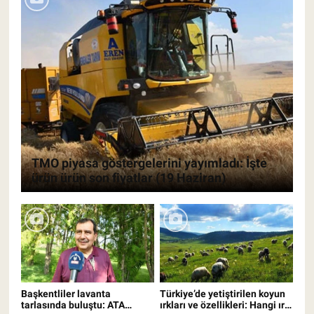
TMO piyasa göstergelerini yayımladı: İşte
ürün ürün son fiyatlar (19 Haziran)
Başkentliler lavanta
Türkiye’de yetiştirilen koyun
tarlasında buluştu: ATA
ırkları ve özellikleri: Hangi ırk