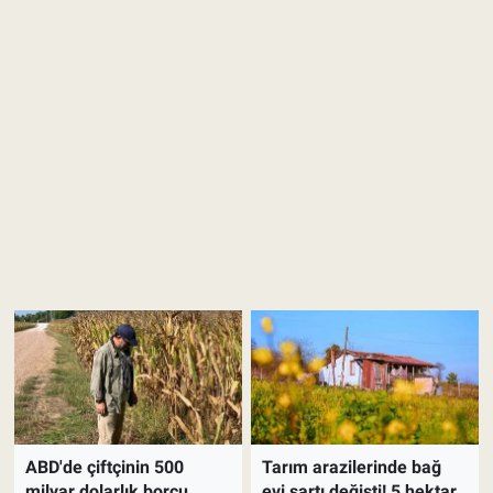
ABD'de çiftçinin 500
Tarım arazilerinde bağ
milyar dolarlık borcu
evi şartı değişti! 5 hektar