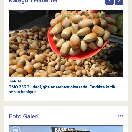
Kategori Haberler
HA
HA
mes
TARIM
TMO 255 TL dedi, gözler serbest piyasada! Fındıkta kritik
sezon başlıyor
Foto Galeri