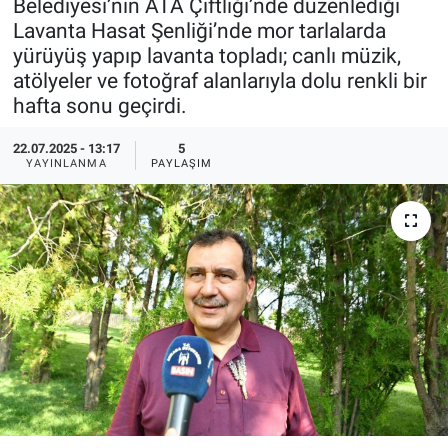
Belediyesi’nin ATA Çiftliği’nde düzenlediği
Lavanta Hasat Şenliği’nde mor tarlalarda
Pankobirlik
yürüyüş yapıp lavanta topladı; canlı müzik,
atölyeler ve fotoğraf alanlarıyla dolu renkli bir
Et fiyatları
hafta sonu geçirdi.
Tarım Bilgisi
22.07.2025 - 13:17
5
YAYINLANMA
PAYLAŞIM
Yetiştirici Soruyor
Dünyada Tarım
Üretici Birlikleri
Şeker ve Şekerli Mamüller
Tahıllar ve Baklagiller
Tohum