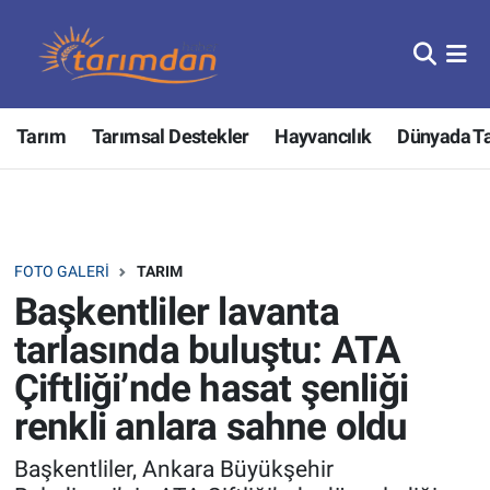
Tarım
Nöbetçi Eczaneler
Tarım
Tarımsal Destekler
Hayvancılık
Dünyada T
Hayvancılık
Hava Durumu
Gıda
Trafik Durumu
Güncel
Süper Lig Puan Durumu ve Fikstür
FOTO GALERI
TARIM
Başkentliler lavanta
Tarımsal Destekler
Tüm Manşetler
tarlasında buluştu: ATA
Tarım Bakanlığı
Son Dakika Haberleri
Çiftliği’nde hasat şenliği
renkli anlara sahne oldu
TZOB
Haber Arşivi
Başkentliler, Ankara Büyükşehir
Tarım Kredi Kooperatifleri