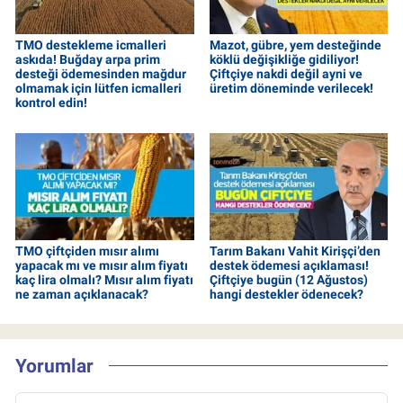
TMO destekleme icmalleri
Mazot, gübre, yem desteğinde
askıda! Buğday arpa prim
köklü değişikliğe gidiliyor!
desteği ödemesinden mağdur
Çiftçiye nakdi değil ayni ve
olmamak için lütfen icmalleri
üretim döneminde verilecek!
kontrol edin!
TMO çiftçiden mısır alımı
Tarım Bakanı Vahit Kirişçi’den
yapacak mı ve mısır alım fiyatı
destek ödemesi açıklaması!
kaç lira olmalı? Mısır alım fiyatı
Çiftçiye bugün (12 Ağustos)
ne zaman açıklanacak?
hangi destekler ödenecek?
Yorumlar