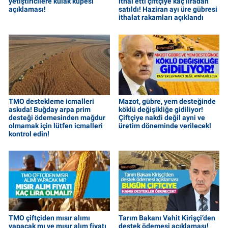
yetiştiricilere kulak küpesi
ithal etti çiftçiye kaç liradan
açıklaması!
satıldı! Haziran ayı üre gübresi
ithalat rakamları açıklandı
TMO destekleme icmalleri
Mazot, gübre, yem desteğinde
askıda! Buğday arpa prim
köklü değişikliğe gidiliyor!
desteği ödemesinden mağdur
Çiftçiye nakdi değil ayni ve
olmamak için lütfen icmalleri
üretim döneminde verilecek!
kontrol edin!
TMO çiftçiden mısır alımı
Tarım Bakanı Vahit Kirişçi’den
yapacak mı ve mısır alım fiyatı
destek ödemesi açıklaması!