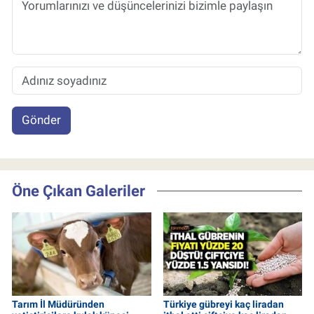
Gönder
Öne Çıkan Galeriler
Tarım İl Müdüründen
Türkiye gübreyi kaç liradan