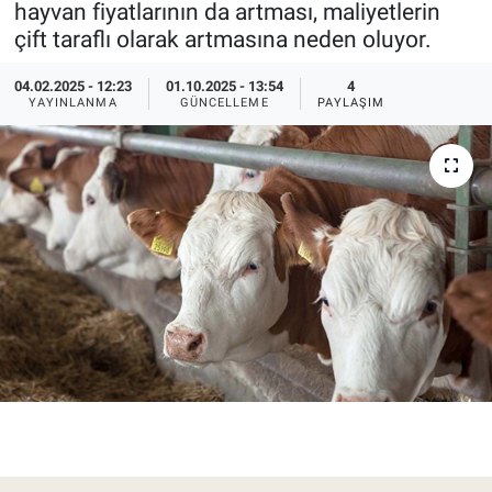
hayvan fiyatlarının da artması, maliyetlerin
çift taraflı olarak artmasına neden oluyor.
Pankobirlik
04.02.2025 - 12:23
01.10.2025 - 13:54
4
Et fiyatları
YAYINLANMA
GÜNCELLEME
PAYLAŞIM
Tarım Bilgisi
Yetiştirici Soruyor
Dünyada Tarım
Üretici Birlikleri
Şeker ve Şekerli Mamüller
Tahıllar ve Baklagiller
Tohum