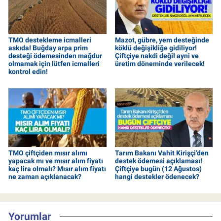
TMO destekleme icmalleri
Mazot, gübre, yem desteğinde
askıda! Buğday arpa prim
köklü değişikliğe gidiliyor!
desteği ödemesinden mağdur
Çiftçiye nakdi değil ayni ve
olmamak için lütfen icmalleri
üretim döneminde verilecek!
kontrol edin!
TMO çiftçiden mısır alımı
Tarım Bakanı Vahit Kirişçi’den
yapacak mı ve mısır alım fiyatı
destek ödemesi açıklaması!
kaç lira olmalı? Mısır alım fiyatı
Çiftçiye bugün (12 Ağustos)
ne zaman açıklanacak?
hangi destekler ödenecek?
Yorumlar