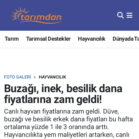
Tarım
Nöbetçi Eczaneler
Tarım
Tarımsal Destekler
Hayvancılık
Dünyada T
Hayvancılık
Hava Durumu
Gıda
Trafik Durumu
Güncel
Süper Lig Puan Durumu ve Fikstür
FOTO GALERI
HAYVANCILIK
Buzağı, inek, besilik dana
Tarımsal Destekler
Tüm Manşetler
fiyatlarına zam geldi!
Tarım Bakanlığı
Son Dakika Haberleri
Canlı hayvan fiyatlarına zam geldi. Düve,
buzağı ve besilik erkek dana fiyatları bu hafta
TZOB
Haber Arşivi
ortalama yüzde 1 ile 3 oranında arttı.
Hayvancılıkta yem maliyetleri artarken, canlı
Tarım Kredi Kooperatifleri