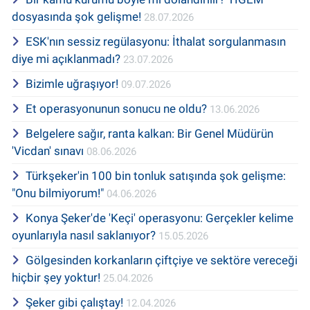
dosyasında şok gelişme!
28.07.2026
ESK'nın sessiz regülasyonu: İthalat sorgulanmasın
diye mi açıklanmadı?
23.07.2026
Bizimle uğraşıyor!
09.07.2026
Et operasyonunun sonucu ne oldu?
13.06.2026
Belgelere sağır, ranta kalkan: Bir Genel Müdürün
'Vicdan' sınavı
08.06.2026
Türkşeker'in 100 bin tonluk satışında şok gelişme:
"Onu bilmiyorum!"
04.06.2026
Konya Şeker'de 'Keçi' operasyonu: Gerçekler kelime
oyunlarıyla nasıl saklanıyor?
15.05.2026
Gölgesinden korkanların çiftçiye ve sektöre vereceği
hiçbir şey yoktur!
25.04.2026
Şeker gibi çalıştay!
12.04.2026