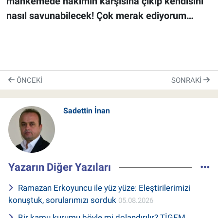
mahkemede hâkimin karşısına çıkıp kendisini
nasıl savunabilecek! Çok merak ediyorum…
ÖNCEKI
SONRAKI
Sadettin İnan
Yazarın Diğer Yazıları
Ramazan Erkoyuncu ile yüz yüze: Eleştirilerimizi
konuştuk, sorularımızı sorduk
05.08.2026
Bir kamu kurumu böyle mi dolandırılır? TİGEM