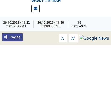
SADETTIN İNAN
Pankobirlik
Et fiyatları
26.10.2022 - 11:22
26.10.2022 - 11:30
16
YAYINLANMA
GÜNCELLEME
PAYLAŞIM
Tarım Bilgisi
Paylaş
-
+
A
A
Yetiştirici Soruyor
Dünyada Tarım
Üretici Birlikleri
Şeker ve Şekerli Mamüller
Tahıllar ve Baklagiller
Tohum