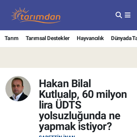
Tarım
Nöbetçi Eczaneler
Tarım
Tarımsal Destekler
Hayvancılık
Dünyada T
Hayvancılık
Hava Durumu
Gıda
Trafik Durumu
Güncel
Süper Lig Puan Durumu ve Fikstür
Hakan Bilal
Tarımsal Destekler
Tüm Manşetler
Kutlualp, 60 milyon
Tarım Bakanlığı
Son Dakika Haberleri
lira ÜDTS
yolsuzluğunda ne
TZOB
Haber Arşivi
yapmak istiyor?
Tarım Kredi Kooperatifleri