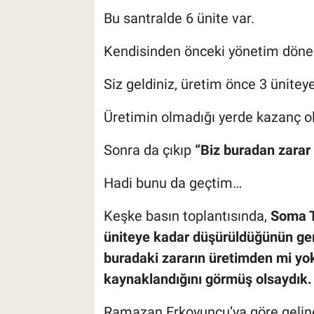
Bu santralde 6 ünite var.
Kendisinden önceki yönetim dönemi
Siz geldiniz, üretim önce 3 ünitey
Üretimin olmadığı yerde kazanç o
Sonra da çıkıp
“Biz buradan zarar
Hadi bunu da geçtim…
Keşke basın toplantısında,
Soma T
üniteye kadar düşürüldüğünün ger
buradaki zararın üretimden mi yo
kaynaklandığını görmüş olsaydık.
Ramazan Erkoyuncu’ya göre gelinen 