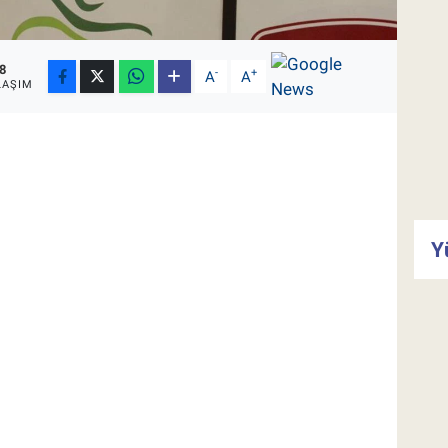
8
-
+
A
A
LAŞIM
Y