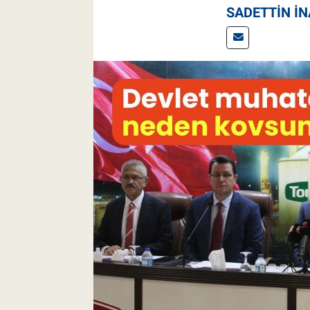
SADETTIN İ
Pankobirlik
Et fiyatları
Tarım Bilgisi
Yetiştirici Soruyor
Dünyada Tarım
Üretici Birlikleri
Şeker ve Şekerli Mamüller
Tahıllar ve Baklagiller
Tohum