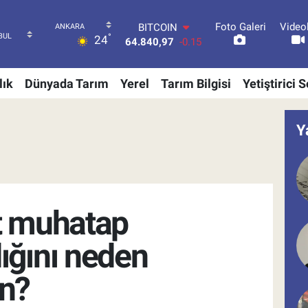
Foto Galeri
Video
DOLAR
°
24
47,7436
0.18
EURO
55,2510
0.32
lık
Dünyada Tarım
Yerel
Tarım Bilgisi
Yetiştirici 
STERLİN
64,4811
0.38
GRAM ALTIN
Y
6660.55
0
BİST100
13.779
-14
BITCOIN
64.840,97
-0.15
t muhatap
ığını neden
n?