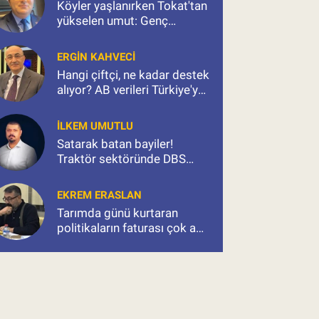
Köyler yaşlanırken Tokat'tan
yükselen umut: Genç
çiftçiler
ERGIN KAHVECI
Hangi çiftçi, ne kadar destek
alıyor? AB verileri Türkiye'ye
ne anlatıyor?
İLKEM UMUTLU
Satarak batan bayiler!
Traktör sektöründe DBS
kıskacı ve milyonluk kıyım
EKREM ERASLAN
Tarımda günü kurtaran
politikaların faturası çok ağır
olacak