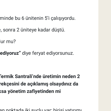
nde bu 6 ünitenin 5’i çalışıyordu.
e, sonra 2 üniteye kadar düştü.
lur mu?
 ediyoruz”
diye feryat ediyorsunuz.
ermik Santrali’nde üretimin neden 2
ekçesini de açıklamış olsaydınız da
ksa yönetim zafiyetinden mi
noktada iki suçlu var; birisi yatırımı