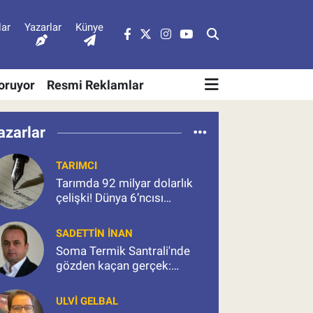
lar
Yazarlar
Künye
Soruyor
Resmi Reklamlar
azarlar
TARIMCI
Tarımda 92 milyar dolarlık
çelişki! Dünya 6’ncısı
Türkiye’de çiftçi neden
kazanamıyor?
SADETTIN İNAN
Soma Termik Santrali'nde
gözden kaçan gerçek:
Üretim rakamları ne
söylüyor?
ULVI GELBAL