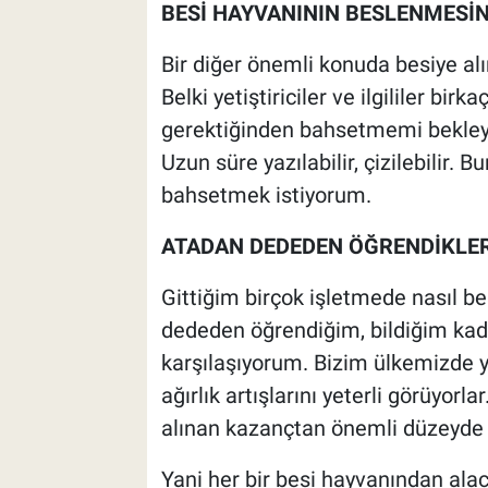
BESİ HAYVANININ BESLENMESİN
Bir diğer önemli konuda besiye al
Belki yetiştiriciler ve ilgililer bi
gerektiğinden bahsetmemi bekleye
Uzun süre yazılabilir, çizilebilir.
bahsetmek istiyorum.
ATADAN DEDEDEN ÖĞRENDİKLER
Gittiğim birçok işletmede nasıl b
dededen öğrendiğim, bildiğim kada
karşılaşıyorum. Bizim ülkemizde ye
ağırlık artışlarını yeterli görüyor
alınan kazançtan önemli düzeyde
Yani her bir besi hayvanından al