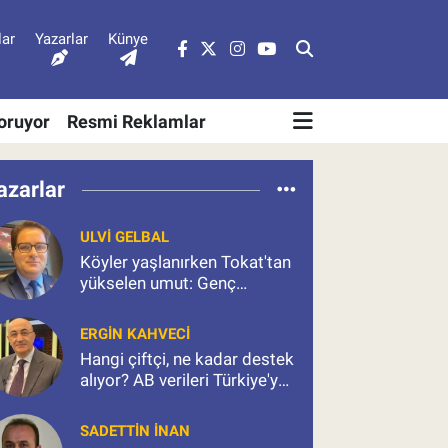
lar
Yazarlar
Künye
Soruyor
Resmi Reklamlar
azarlar
ULVI GELBAL
Köyler yaşlanırken Tokat'tan
yükselen umut: Genç
çiftçiler
ERGIN KAHVECI
Hangi çiftçi, ne kadar destek
alıyor? AB verileri Türkiye'ye
ne anlatıyor?
SADETTIN İNAN