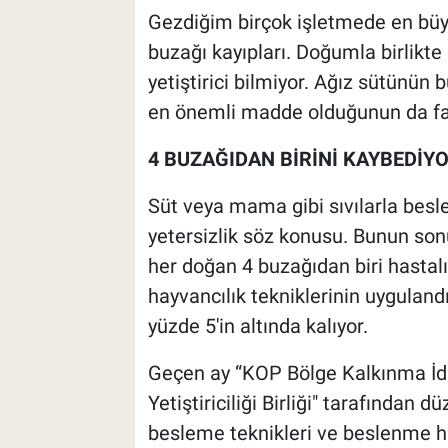
Gezdiğim birçok işletmede en büy
buzağı kayıpları. Doğumla birlikte
yetiştirici bilmiyor. Ağız sütünün
en önemli madde olduğunun da far
4 BUZAĞIDAN BİRİNİ KAYBEDİY
Süt veya mama gibi sıvılarla besl
yetersizlik söz konusu. Bunun so
her doğan 4 buzağıdan biri hasta
hayvancılık tekniklerinin uyguland
yüzde 5'in altında kalıyor.
Geçen ay “KOP Bölge Kalkınma İda
Yetiştiriciliği Birliği" tarafından
besleme teknikleri ve beslenme has