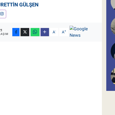
URETTIN GÜLŞEN
21
-
+
A
A
LAŞIM