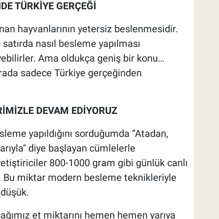
DE TÜRKİYE GERÇEĞİ
ınan hayvanlarının yetersiz beslenmesidir.
rkaç satırda nasıl besleme yapılması
bilirler. Ama oldukça geniş bir konu…
 Burada sadece Türkiye gerçeğinden
İMİZLE DEVAM EDİYORUZ
esleme yapıldığını sorduğumda “Atadan,
rıyla" diye başlayan cümlelerle
tiştiriciler 800-1000 gram gibi günlük canlı
lar. Bu miktar modern besleme teknikleriyle
 düşük.
acağımız et miktarını hemen hemen yarıya