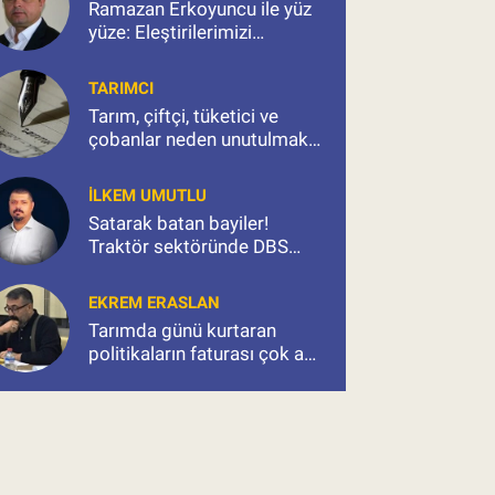
Ramazan Erkoyuncu ile yüz
yüze: Eleştirilerimizi
konuştuk, sorularımızı
sorduk
TARIMCI
Tarım, çiftçi, tüketici ve
çobanlar neden unutulmak
isteniyor?
İLKEM UMUTLU
Satarak batan bayiler!
Traktör sektöründe DBS
kıskacı ve milyonluk kıyım
EKREM ERASLAN
Tarımda günü kurtaran
politikaların faturası çok ağır
olacak