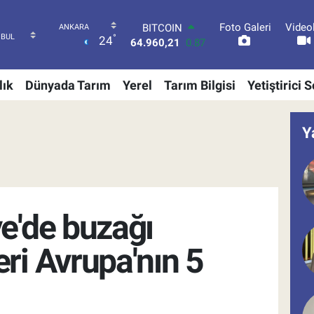
64.960,21
0.87
Foto Galeri
Video
DOLAR
°
24
47,7436
0.18
EURO
55,2510
0.32
lık
Dünyada Tarım
Yerel
Tarım Bilgisi
Yetiştirici 
STERLİN
64,4811
0.38
GRAM ALTIN
Y
6648.99
2.59
BİST100
13.779
-14
e'de buzağı
ri Avrupa'nın 5