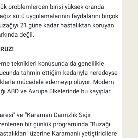
ük problemlerden birisi yüksek oranda
 ağız sütü uygulamalarının faydalarını birçok
 buzağıyı 21 güne kadar hastalıktan koruyan
kında değil.
ORUZ!
eme teknikleri konusunda da genellikle
nucunda tahmin ettiğim kadarıyla neredeyse
lıklarla mücadele edemeyip ölüyor. Modern
ığı ABD ve Avrupa ülkelerinde bu kayıplar
resi" ve “Karaman Damızlık Sığır
 düzenlenen bir günlük programında “Buzağı
talıkları" üzerine Karamanlı yetiştiricilere