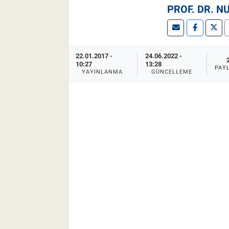
PROF. DR. N
Pankobirlik
Et fiyatları
22.01.2017 -
24.06.2022 -
10:27
13:28
PAY
Tarım Bilgisi
YAYINLANMA
GÜNCELLEME
Yetiştirici Soruyor
Dünyada Tarım
Üretici Birlikleri
Şeker ve Şekerli Mamüller
Tahıllar ve Baklagiller
Tohum