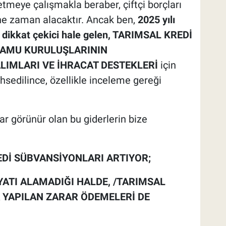
etmeye çalışmakla beraber, çiftçi borçları
yine zaman alacaktır. Ancak ben,
2025 yılı
 dikkat çekici hale gelen, TARIMSAL KREDİ
KAMU KURULUŞLARININ
LIMLARI VE İHRACAT DESTEKLERİ
için
sedilince, özellikle inceleme gereği
r görünür olan bu giderlerin bize
EDİ SÜBVANSİYONLARI ARTIYOR;
YATI ALAMADIĞI HALDE, /TARIMSAL
YAPILAN ZARAR ÖDEMELERİ DE