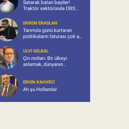
Satarak batan bayiler!
Traktör sektöründe DBS
kıskacı ve milyonluk kıyım
EKREM ERASLAN
Tarımda günü kurtaran
politikaların faturası çok ağır
olacak
ULVI GELBAL
Çin notları: Bir ülkeyi
anlamak, dünyanın
değişimini okumaktır
ERGIN KAHVECI
Ah şu Hollanda!