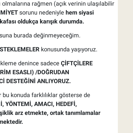
lmalarına rağmen (açık verinin ulaşılabilir
MİYET
sorunu nedeniyle
hem siyasi
n kafası oldukça karışık durumda.
nusuna burada değinmeyeceğim.
ESTEKLEMELER
konusunda yaşıyoruz.
tekleme denince sadece
ÇİFTÇİLERE
RİM ESASLI) /DOĞRUDAN
İ DESTEĞİNİ ANLIYORUZ.
 bu konuda farklılıklar gösterse de
, YÖNTEMİ, AMACI, HEDEFİ,
iklik arz etmekte, ortak tanımlamalar
lmektedir.