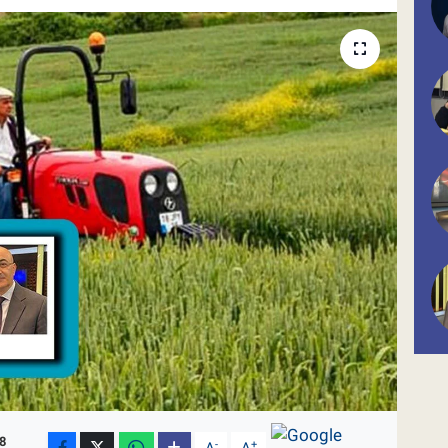
8
-
+