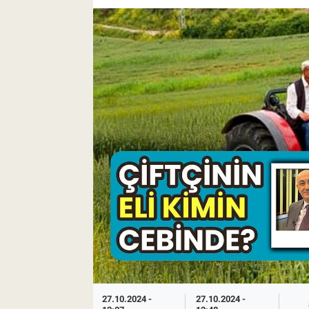
Pankobirlik
Et fiyatları
Tarım Bilgisi
Yetiştirici Soruyor
Dünyada Tarım
Üretici Birlikleri
Şeker ve Şekerli Mamüller
Tahıllar ve Baklagiller
27.10.2024 -
27.10.2024 -
Tohum