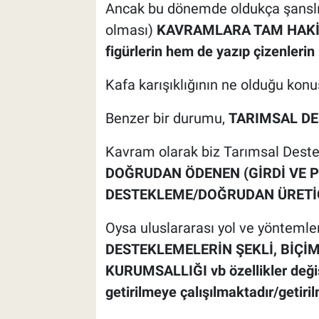
Ancak bu dönemde oldukça şanslı o
olması)
KAVRAMLARA TAM HAKİ
figürlerin hem de yazıp çizenleri
Kafa karışıklığının ne olduğu ko
Benzer bir durumu,
TARIMSAL D
Kavram olarak biz Tarımsal Des
DOĞRUDAN ÖDENEN (GİRDİ VE P
DESTEKLEME/DOĞRUDAN ÜRETİC
Oysa uluslararası yol ve yöntemler
DESTEKLEMELERİN ŞEKLİ, BİÇİMİ
KURUMSALLIĞI vb özellikler değiş
getirilmeye çalışılmaktadır/getiri