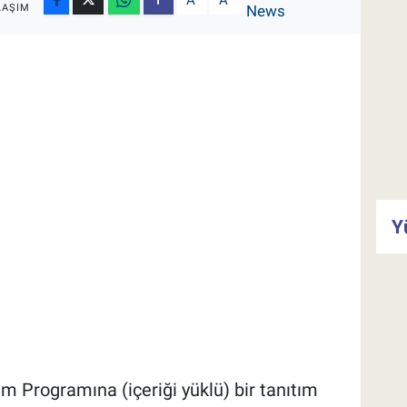
A
A
LAŞIM
Y
m Programına (içeriği yüklü) bir tanıtım