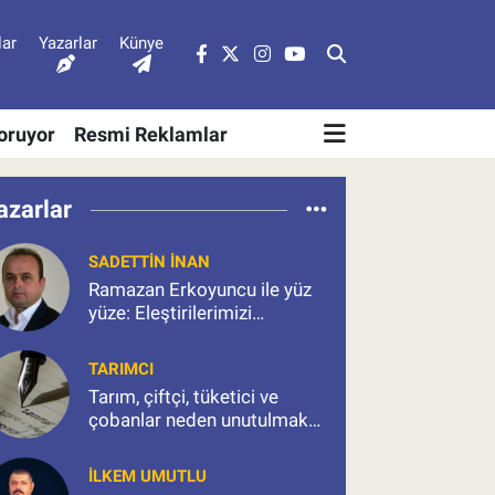
lar
Yazarlar
Künye
Soruyor
Resmi Reklamlar
azarlar
SADETTIN İNAN
Ramazan Erkoyuncu ile yüz
yüze: Eleştirilerimizi
konuştuk, sorularımızı
sorduk
TARIMCI
Tarım, çiftçi, tüketici ve
çobanlar neden unutulmak
isteniyor?
İLKEM UMUTLU