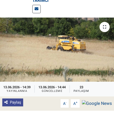
TARIMCI
Pankobirlik
Et fiyatları
Tarım Bilgisi
Yetiştirici Soruyor
Dünyada Tarım
Üretici Birlikleri
Şeker ve Şekerli Mamüller
13.06.2026 - 14:39
13.06.2026 - 14:44
23
YAYINLANMA
GÜNCELLEME
PAYLAŞIM
Tahıllar ve Baklagiller
Paylaş
-
+
A
A
Tohum