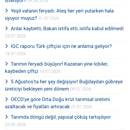
isteniyor?
04.08.2026
Yeşil vatanın feryadı: Ateş her yeri yutarken hala
uyuyor muyuz?
31.07.2026
Arılar kaybetti, Bakan istifa etti, istifa kabul edilmedi
23.07.2026
IGC raporu Türk çiftçisi için ne anlama geliyor?
18.07.2026
Tarımın feryadı büyüyor! Kazanan yine lobiler,
kaybeden çiftçi
16.07.2026
5 Ağustos'ta her şey değişiyor! Buğdaydan gübreye
üreticiyi bekleyen yeni dönem
09.07.2026
OECD'ye göre Orta Doğu krizi tarımsal üretimi
azaltacak ve fiyatları artıracak
01.07.2026
Tarımda döngü değil, yapısal çöküş tartışılıyor
25.06.2026