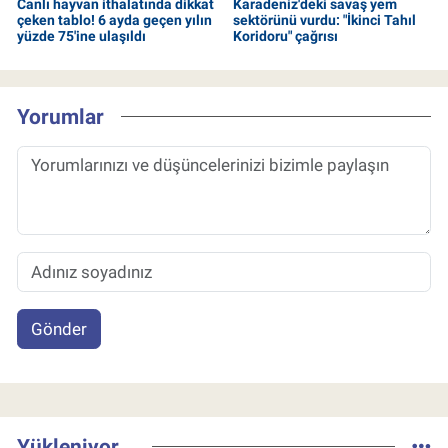
Canlı hayvan ithalatında dikkat
Karadeniz'deki savaş yem
çeken tablo! 6 ayda geçen yılın
sektörünü vurdu: "İkinci Tahıl
yüzde 75'ine ulaşıldı
Koridoru" çağrısı
Yorumlar
Gönder
Yükleniyor...