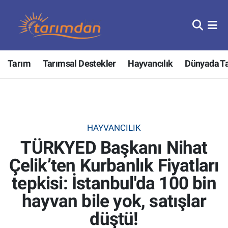
Tarım
Nöbetçi Eczaneler
Tarım
Tarımsal Destekler
Hayvancılık
Dünyada T
Hayvancılık
Hava Durumu
Gıda
Trafik Durumu
Güncel
Süper Lig Puan Durumu ve Fikstür
HAYVANCILIK
TÜRKYED Başkanı Nihat
Tarımsal Destekler
Tüm Manşetler
Çelik’ten Kurbanlık Fiyatları
Tarım Bakanlığı
Son Dakika Haberleri
tepkisi: İstanbul'da 100 bin
TZOB
Haber Arşivi
hayvan bile yok, satışlar
düştü!
Tarım Kredi Kooperatifleri