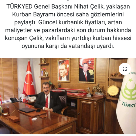
TÜRKYED Genel Başkanı Nihat Çelik, yaklaşan
Pankobirlik
Kurban Bayramı öncesi saha gözlemlerini
paylaştı. Güncel kurbanlık fiyatları, artan
Et fiyatları
maliyetler ve pazarlardaki son durum hakkında
konuşan Çelik, vakıfların yurtdışı kurban hissesi
Tarım Bilgisi
oyununa karşı da vatandaşı uyardı.
Yetiştirici Soruyor
Dünyada Tarım
Üretici Birlikleri
Şeker ve Şekerli Mamüller
Tahıllar ve Baklagiller
Tohum