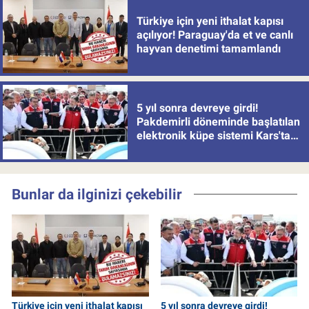
Türkiye için yeni ithalat kapısı
açılıyor! Paraguay'da et ve canlı
hayvan denetimi tamamlandı
5 yıl sonra devreye girdi!
Pakdemirli döneminde başlatılan
elektronik küpe sistemi Kars'tan
uygulamaya alındı
Bunlar da ilginizi çekebilir
Türkiye için yeni ithalat kapısı
5 yıl sonra devreye girdi!