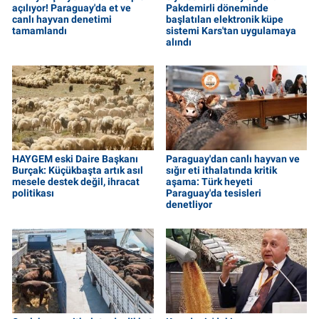
açılıyor! Paraguay'da et ve
Pakdemirli döneminde
canlı hayvan denetimi
başlatılan elektronik küpe
tamamlandı
sistemi Kars'tan uygulamaya
alındı
HAYGEM eski Daire Başkanı
Paraguay'dan canlı hayvan ve
Burçak: Küçükbaşta artık asıl
sığır eti ithalatında kritik
mesele destek değil, ihracat
aşama: Türk heyeti
politikası
Paraguay'da tesisleri
denetliyor