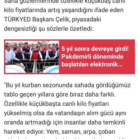
Saha gözlemlerinde özellikle küçükbaş canlı
kilo fiyatlarında artış yaşandığını ifade eden
TÜRKYED Başkanı Çelik, piyasadaki
dengesizliği şu sözlerle özetledi:
5 yıl sonra devreye girdi!
Pakdemirli döneminde
başlatılan elektronik
küpe sistemi Kars'tan
uygulamaya alındı
"Bu yıl kurban sezonunda sahada gördüğümüz
tablo geçen yıllara göre biraz daha farklı.
Özellikle küçükbaşta canlı kilo fiyatları
yükselmiş olsa da vatandaşın alım gücü aynı
oranda artmadığı için insanlar daha temkinli
hareket ediyor. Yem, saman, arpa, çoban