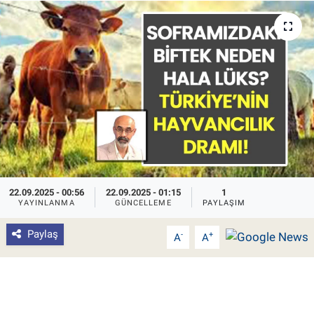
Pankobirlik
Et fiyatları
Tarım Bilgisi
Yetiştirici Soruyor
Dünyada Tarım
22.09.2025 - 00:56
22.09.2025 - 01:15
1
Üretici Birlikleri
YAYINLANMA
GÜNCELLEME
PAYLAŞIM
Paylaş
-
+
A
A
Şeker ve Şekerli Mamüller
Tahıllar ve Baklagiller
Tohum