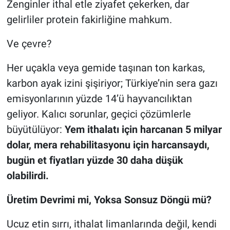
Zenginler ithal etle ziyafet çekerken, dar
gelirliler protein fakirliğine mahkum.
Ve çevre?
Her uçakla veya gemide taşınan ton karkas,
karbon ayak izini şişiriyor; Türkiye’nin sera gazı
emisyonlarının yüzde 14’ü hayvancılıktan
geliyor. Kalıcı sorunlar, geçici çözümlerle
büyütülüyor:
Yem ithalatı için harcanan 5 milyar
dolar, mera rehabilitasyonu için harcansaydı,
bugün et fiyatları yüzde 30 daha düşük
olabilirdi.
Üretim Devrimi mi, Yoksa Sonsuz Döngü mü?
Ucuz etin sırrı, ithalat limanlarında değil, kendi