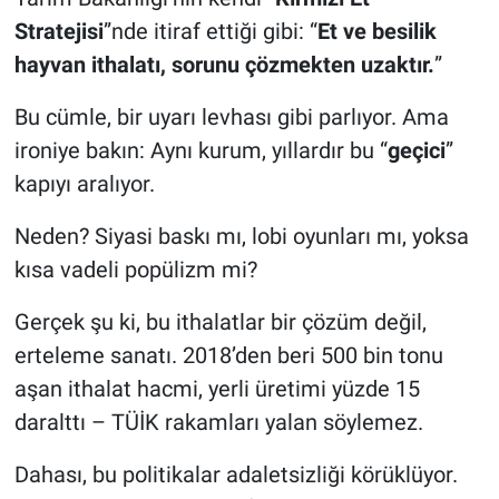
Stratejisi
”nde itiraf ettiği gibi: “
Et ve besilik
hayvan ithalatı, sorunu çözmekten uzaktır.
”
Bu cümle, bir uyarı levhası gibi parlıyor. Ama
ironiye bakın: Aynı kurum, yıllardır bu “
geçici
”
kapıyı aralıyor.
Neden? Siyasi baskı mı, lobi oyunları mı, yoksa
kısa vadeli popülizm mi?
Gerçek şu ki, bu ithalatlar bir çözüm değil,
erteleme sanatı. 2018’den beri 500 bin tonu
aşan ithalat hacmi, yerli üretimi yüzde 15
daralttı – TÜİK rakamları yalan söylemez.
Dahası, bu politikalar adaletsizliği körüklüyor.