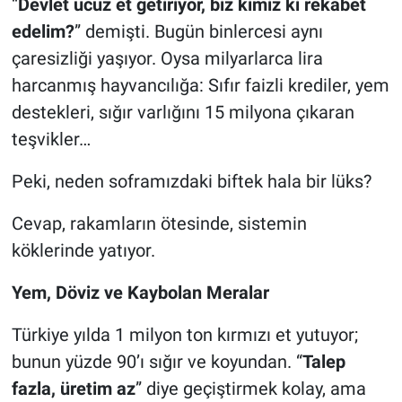
“
Devlet ucuz et getiriyor, biz kimiz ki rekabet
edelim?
” demişti. Bugün binlercesi aynı
çaresizliği yaşıyor. Oysa milyarlarca lira
harcanmış hayvancılığa: Sıfır faizli krediler, yem
destekleri, sığır varlığını 15 milyona çıkaran
teşvikler…
Peki, neden soframızdaki biftek hala bir lüks?
Cevap, rakamların ötesinde, sistemin
köklerinde yatıyor.
Yem, Döviz ve Kaybolan Meralar
Türkiye yılda 1 milyon ton kırmızı et yutuyor;
bunun yüzde 90’ı sığır ve koyundan. “
Talep
fazla, üretim az
” diye geçiştirmek kolay, ama