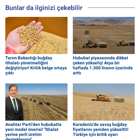
Bunlar da ilginizi çekebilir
Tarım Bakanlığı buğday
Hububat piyasasında dikkat
ithalatı yönetmeliğini
çeken yükseliş! Arpa bir
değiştiriyor! Kritik belge ortaya
haftada 1.300 liranın üzerinde
çıktı
arttı
Anahtar Parti'den hububatta
Karadeniz'de savaş buğday
yeni model önerisi! "İthalat
fiyatlarını yeniden yükseltti!
yerine yerli üretim
Türkiye için kritik uyarı
desteklensin"