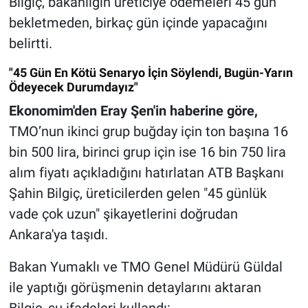
Bilgiç, bakanlığın üreticiye ödemeleri 45 gün
bekletmeden, birkaç gün içinde yapacağını
belirtti.
"45 Gün En Kötü Senaryo İçin Söylendi, Bugün-Yarın
Ödeyecek Durumdayız"
Ekonomim'den Eray Şen'in haberine göre,
TMO’nun ikinci grup buğday için ton başına 16
bin 500 lira, birinci grup için ise 16 bin 750 lira
alım fiyatı açıkladığını hatırlatan ATB Başkanı
Şahin Bilgiç, üreticilerden gelen "45 günlük
vade çok uzun" şikayetlerini doğrudan
Ankara'ya taşıdı.
Bakan Yumaklı ve TMO Genel Müdürü Güldal
ile yaptığı görüşmenin detaylarını aktaran
Bilgiç, şu ifadeleri kullandı: