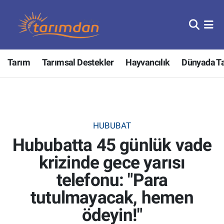
Tarım
Nöbetçi Eczaneler
Tarım
Tarımsal Destekler
Hayvancılık
Dünyada T
Hayvancılık
Hava Durumu
Gıda
Trafik Durumu
Güncel
Süper Lig Puan Durumu ve Fikstür
HUBUBAT
Hububatta 45 günlük vade
Tarımsal Destekler
Tüm Manşetler
krizinde gece yarısı
Tarım Bakanlığı
Son Dakika Haberleri
telefonu: "Para
TZOB
Haber Arşivi
tutulmayacak, hemen
ödeyin!"
Tarım Kredi Kooperatifleri