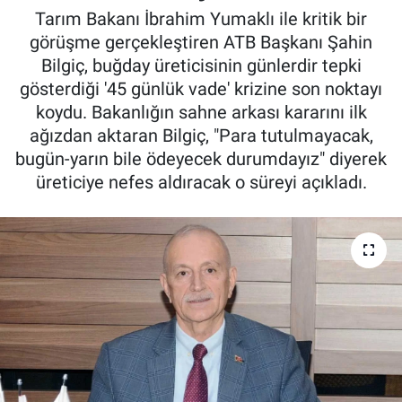
Tarım Bakanı İbrahim Yumaklı ile kritik bir
Pankobirlik
görüşme gerçekleştiren ATB Başkanı Şahin
Bilgiç, buğday üreticisinin günlerdir tepki
Et fiyatları
gösterdiği '45 günlük vade' krizine son noktayı
koydu. Bakanlığın sahne arkası kararını ilk
Tarım Bilgisi
ağızdan aktaran Bilgiç, "Para tutulmayacak,
bugün-yarın bile ödeyecek durumdayız" diyerek
Yetiştirici Soruyor
üreticiye nefes aldıracak o süreyi açıkladı.
Dünyada Tarım
Üretici Birlikleri
Şeker ve Şekerli Mamüller
Tahıllar ve Baklagiller
Tohum