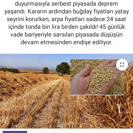
duyurmasıyla serbest piyasada deprem
Pankobirlik
yaşandı. Kararın ardından buğday fiyatları yatay
seyrini korurken, arpa fiyatları sadece 24 saat
Et fiyatları
içinde tonda bin lira birden çakıldı! 45 günlük
vade bariyeriyle sarsılan piyasada düşüşün
Tarım Bilgisi
devam etmesinden endişe ediliyor.
Yetiştirici Soruyor
Dünyada Tarım
Üretici Birlikleri
Şeker ve Şekerli Mamüller
Tahıllar ve Baklagiller
Tohum