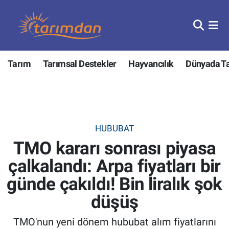
Tarım
Nöbetçi Eczaneler
Tarım
Tarımsal Destekler
Hayvancılık
Dünyada T
Hayvancılık
Hava Durumu
Gıda
Trafik Durumu
Güncel
Süper Lig Puan Durumu ve Fikstür
HUBUBAT
TMO kararı sonrası piyasa
Tarımsal Destekler
Tüm Manşetler
çalkalandı: Arpa fiyatları bir
Tarım Bakanlığı
Son Dakika Haberleri
günde çakıldı! Bin liralık şok
TZOB
Haber Arşivi
düşüş
TMO'nun yeni dönem hububat alım fiyatlarını
Tarım Kredi Kooperatifleri