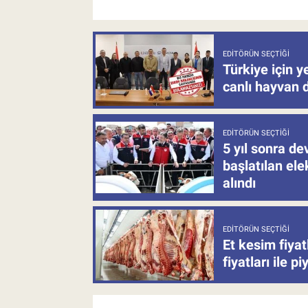
EDITÖRÜN SEÇTIĞI
Türkiye için y
canlı hayvan 
EDITÖRÜN SEÇTIĞI
5 yıl sonra d
başlatılan el
alındı
EDITÖRÜN SEÇTIĞI
Et kesim fiya
fiyatları ile p