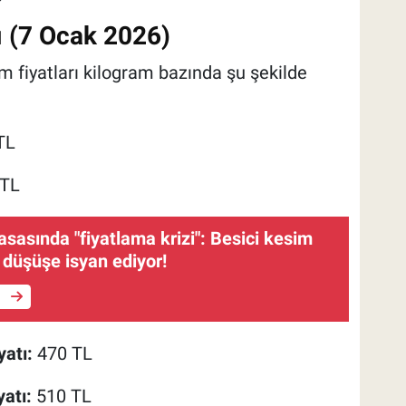
ı (7 Ocak 2026)
m fiyatları kilogram bazında şu şekilde
TL
TL
yasasında "fiyatlama krizi": Besici kesim
i düşüşe isyan ediyor!
e
yatı:
470 TL
yatı:
510 TL