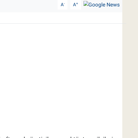
-
+
A
A