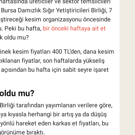
aftasında üreticiler ve sektör temsilcileri
ursa Damızlık Sığır Yetiştiricileri Birliği, 7
leştireceği kesim organizasyonu öncesinde
u. Peki bu hafta,
bir önceki haftaya ait et
ik oldu mu?
, inek kesim fiyatları 400 TL’den, dana kesim
çıklanan fiyatlar, son haftalarda yükseliş
 açısından bu hafta için sabit seyre işaret
ş oldu mu?
 Birliği tarafından yayımlanan verilere göre,
aya kıyasla herhangi bir artış ya da düşüş
önlü hareket eden karkas et fiyatları, bu
 görünüme bıraktı.