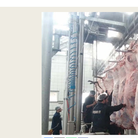
Pankobirlik
Et fiyatları
Tarım Bilgisi
Yetiştirici Soruyor
Dünyada Tarım
Üretici Birlikleri
Şeker ve Şekerli Mamüller
Tahıllar ve Baklagiller
Tohum