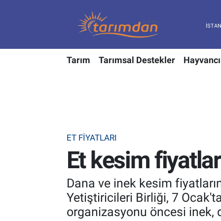
Tarım
Nöbetçi Eczaneler
Tarım
Tarımsal Destekler
Hayvancı
Hayvancılık
Hava Durumu
Gıda
Trafik Durumu
Güncel
Süper Lig Puan Durumu ve Fikstür
ET FIYATLARI
Tarımsal Destekler
Tüm Manşetler
Et kesim fiyatla
Tarım Bakanlığı
Son Dakika Haberleri
Dana ve inek kesim fiyatları
TZOB
Haber Arşivi
Yetiştiricileri Birliği, 7 Oc
organizasyonu öncesi inek, d
Tarım Kredi Kooperatifleri