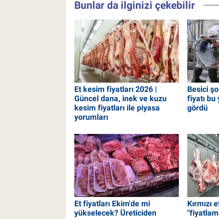
Bunlar da ilginizi çekebilir
Et kesim fiyatları 2026 |
Besici ş
Güncel dana, inek ve kuzu
fiyatı bu 
kesim fiyatları ile piyasa
gördü
yorumları
Et fiyatları Ekim'de mi
Kırmızı e
yükselecek? Üreticiden
"fiyatlam