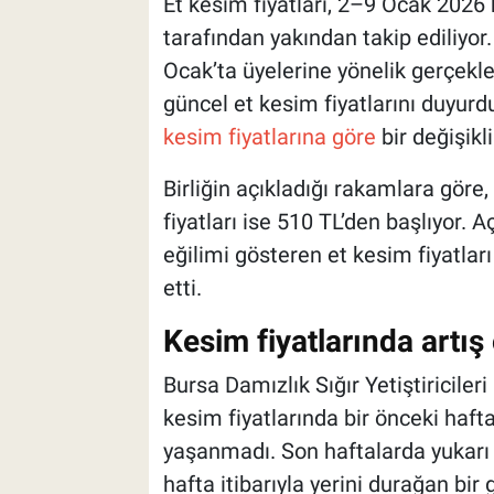
Et kesim fiyatları, 2–9 Ocak 2026 h
tarafından yakından takip ediliyor. B
Ocak’ta üyelerine yönelik gerçek
güncel et kesim fiyatlarını duyurd
kesim fiyatlarına göre
bir değişikl
Birliğin açıkladığı rakamlara göre
fiyatları ise 510 TL’den başlıyor. A
eğilimi gösteren et kesim fiyatları
etti.
Kesim fiyatlarında artı
Bursa Damızlık Sığır Yetiştiricileri
kesim fiyatlarında bir önceki haft
yaşanmadı. Son haftalarda yukarı y
hafta itibarıyla yerini durağan bir