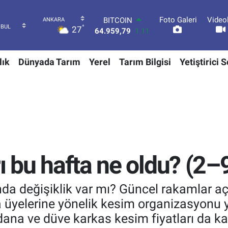
Foto Galeri
Video
DOLAR
°
27
47,7436
0.18
EURO
55,2510
0.32
lık
Dünyada Tarım
Yerel
Tarım Bilgisi
Yetiştirici 
STERLİN
64,4811
0.38
GRAM ALTIN
6660.55
0.03
BİST100
13.779
-14
BITCOIN
64.959,79
1.11
rı bu hafta ne oldu? (2
nda değişiklik var mı? Güncel rakamlar aç
ak'ta üyelerine yönelik kesim organizasyon
ana ve düve karkas kesim fiyatları da ka