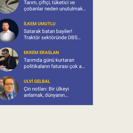
Tarım, çiftçi, tüketici ve
çobanlar neden unutulmak
isteniyor?
İLKEM UMUTLU
Satarak batan bayiler!
Traktör sektöründe DBS
kıskacı ve milyonluk kıyım
EKREM ERASLAN
Tarımda günü kurtaran
politikaların faturası çok ağır
olacak
ULVI GELBAL
Çin notları: Bir ülkeyi
anlamak, dünyanın
değişimini okumaktır