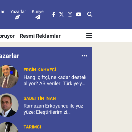
lar
Yazarlar
Künye
Soruyor
Resmi Reklamlar
azarlar
ERGIN KAHVECI
Hangi çiftçi, ne kadar destek
alıyor? AB verileri Türkiye'ye
ne anlatıyor?
SADETTIN İNAN
Ramazan Erkoyuncu ile yüz
yüze: Eleştirilerimizi
konuştuk, sorularımızı
sorduk
TARIMCI