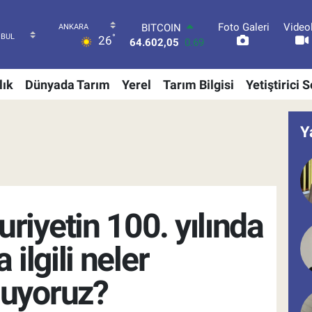
BITCOIN
Foto Galeri
Video
°
26
64.602,05
0.69
DOLAR
47,5986
0.06
lık
Dünyada Tarım
Yerel
Tarım Bilgisi
Yetiştirici 
EURO
55,0700
0.1
STERLİN
64,2438
0.21
Y
GRAM ALTIN
6518.23
0.39
BİST100
13.703
0
iyetin 100. yılında
 ilgili neler
uyoruz?