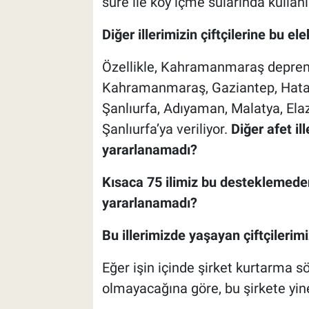
süre ile köy içme sularında kullan
Diğer illerimizin çiftçilerine bu e
Özellikle, Kahramanmaraş depremi
Kahramanmaraş, Gaziantep, Hatay,
Şanlıurfa, Adıyaman, Malatya, Elaz
Şanlıurfa’ya veriliyor.
Diğer afet i
yararlanamadı?
Kısaca 75 ilimiz bu desteklemede
yararlanamadı?
Bu illerimizde yaşayan çiftçilerim
Eğer işin içinde şirket kurtarma 
olmayacağına göre, bu şirkete yine