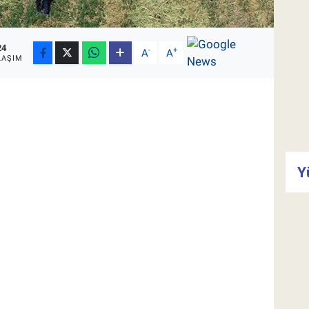
24
-
+
A
A
LAŞIM
Y