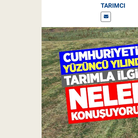
TARIMCI
Pankobirlik
Et fiyatları
Tarım Bilgisi
Yetiştirici Soruyor
Dünyada Tarım
Üretici Birlikleri
Şeker ve Şekerli Mamüller
Tahıllar ve Baklagiller
Tohum