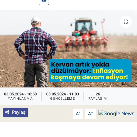
Pankobirlik
Et fiyatları
Tarım Bilgisi
Yetiştirici Soruyor
Dünyada Tarım
Üretici Birlikleri
03.05.2024 - 10:50
03.05.2024 - 11:03
26
YAYINLANMA
GÜNCELLEME
PAYLAŞIM
Şeker ve Şekerli Mamüller
Paylaş
-
+
A
A
Tahıllar ve Baklagiller
Tohum