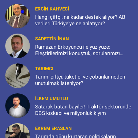
ERGIN KAHVECI
Hangi çiftçi, ne kadar destek alıyor? AB
verileri Türkiye'ye ne anlatıyor?
SADETTIN İNAN
Ramazan Erkoyuncu ile yüz yüze:
Eleştirilerimizi konuştuk, sorularımızı
sorduk
TARIMCI
Tarım, çiftçi, tüketici ve çobanlar neden
unutulmak isteniyor?
İLKEM UMUTLU
Satarak batan bayiler! Traktör sektöründe
DBS kıskacı ve milyonluk kıyım
EKREM ERASLAN
Tarımda günü kurtaran politikaların