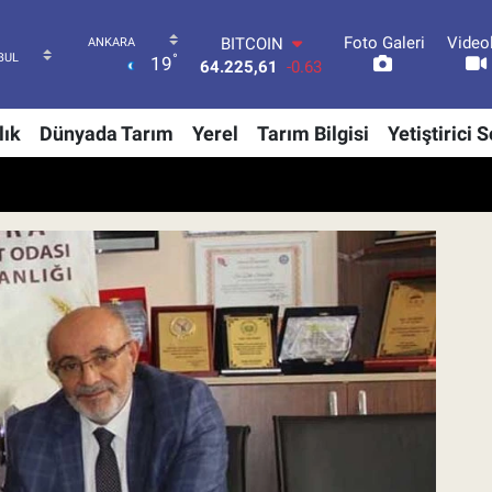
Foto Galeri
Video
BITCOIN
°
19
64.225,61
-0.63
DOLAR
47,6704
0
lık
Dünyada Tarım
Yerel
Tarım Bilgisi
Yetiştirici 
EURO
55,0406
-0.08
STERLİN
64,2143
0
GRAM ALTIN
6510.40
0.45
BİST100
13.799
70