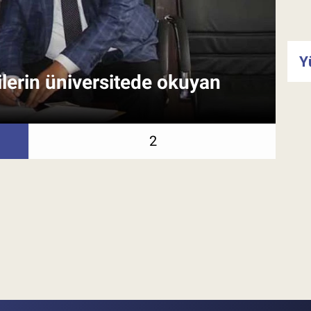
Y
ilerin üniversitede okuyan
Ta
2