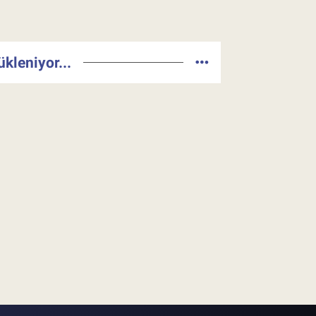
ükleniyor...
rım Bakanından söz aldı Tarım Lises