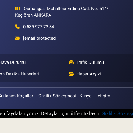
Osmangazi Mahallesi Erdinç Cad. No: 51/7
Keçiören ANKARA
0 535 977 73 34
[email protected]
Hava Durumu
Trafik Durumu
on Dakika Haberleri
Haber Arşivi
Kullanım Koşulları
Gizlilik Sözleşmesi
Künye
İletişim
n faydalanıyoruz. Detaylar için lütfen tıklayın.
Gizlilik Sözle