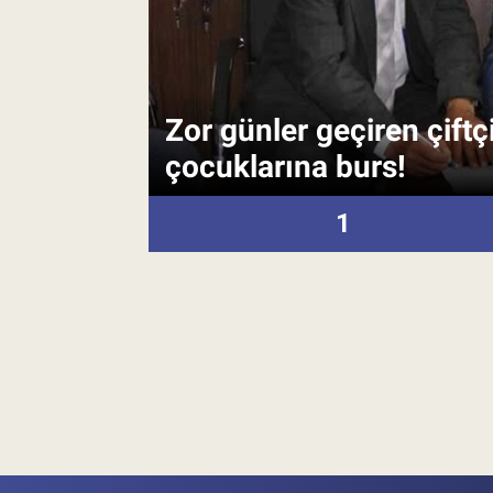
Pankobirlik
Et fiyatları
Zor günler geçiren çiftç
Tarım Bilgisi
çocuklarına burs!
Yetiştirici Soruyor
1
Dünyada Tarım
Üretici Birlikleri
Şeker ve Şekerli Mamüller
Tahıllar ve Baklagiller
Tohum