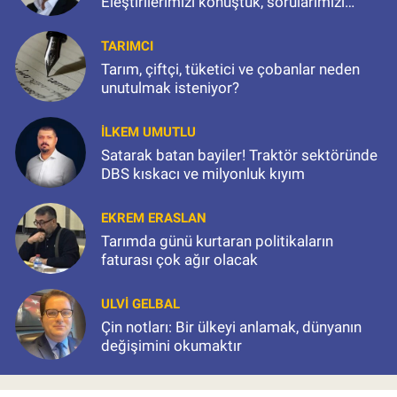
Eleştirilerimizi konuştuk, sorularımızı
sorduk
TARIMCI
Tarım, çiftçi, tüketici ve çobanlar neden
unutulmak isteniyor?
İLKEM UMUTLU
Satarak batan bayiler! Traktör sektöründe
DBS kıskacı ve milyonluk kıyım
EKREM ERASLAN
Tarımda günü kurtaran politikaların
faturası çok ağır olacak
ULVI GELBAL
Çin notları: Bir ülkeyi anlamak, dünyanın
değişimini okumaktır