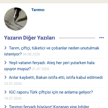
Tarımcı
Yazarın Diğer Yazıları
Tarım, çiftçi, tüketici ve çobanlar neden unutulmak
isteniyor?
04.08.2026
Yeşil vatanın feryadı: Ateş her yeri yutarken hala
uyuyor muyuz?
31.07.2026
Arılar kaybetti, Bakan istifa etti, istifa kabul edilmedi
23.07.2026
IGC raporu Türk çiftçisi için ne anlama geliyor?
18.07.2026
Tarımın feryadı büyüyor! Kazanan yine lobiler,