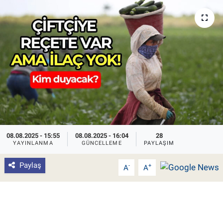
Pankobirlik
Et fiyatları
Tarım Bilgisi
Yetiştirici Soruyor
Dünyada Tarım
08.08.2025 - 15:55
08.08.2025 - 16:04
28
Üretici Birlikleri
YAYINLANMA
GÜNCELLEME
PAYLAŞIM
Paylaş
-
+
A
A
Şeker ve Şekerli Mamüller
Tahıllar ve Baklagiller
Tohum