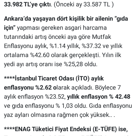
33.982 TL’ye çıktı
. (Önceki ay 33.587 TL )
Ankara’da yaşayan dört kişilik bir ailenin “gıda
için”
yapması gereken asgari harcama
tutarındaki artış önceki aya göre Mutfak
Enflasyonu aylık, %1.14 yıllık, %37.32 ve yıllık
ortalama %42.60 olarak gerçekleşti. Yılın ilk
yedi ayı artış oranı ise %25,28 oldu.
****İstanbul Ticaret Odası (İTO) aylık
enflasyonu %2.62 o
larak açıkladı. Böylece 7
aylık enflasyon %23.52,
yıllık enflasyon % 42.48
ve gıda enflasyonu % 1,03 oldu. Gıda enflasyonu
yaz ayları olmasına rağmen çok yüksek.. .
****ENAG Tüketici Fiyat Endeksi (E-TÜFE) ise,