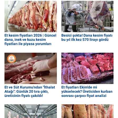
Et kesim fiyatları 2026 | Güncel
Besici şokta! Dana kesim fiyatı
dana, inek ve kuzu kesim
bu yıl ilk kez 570 lirayı gördü
fiyatları ile piyasa yorumları
Et ve Süt Kurumu'ndan "İthalat
Et fiyatları Ekim'de mi
Atağı": Günlük 20 tıra çıktı,
yükselecek? Üreticiden kurban
üreticinin fiyatı çakıldı!
sonrası çarpıcı fiyat analizi