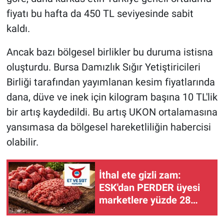
fiyatı bu hafta da 450 TL seviyesinde sabit
kaldı.
Ancak bazı bölgesel birlikler bu duruma istisna
oluşturdu. Bursa Damızlık Sığır Yetiştiricileri
Birliği tarafından yayımlanan kesim fiyatlarında
dana, düve ve inek için kilogram başına 10 TL'lik
bir artış kaydedildi. Bu artış UKON ortalamasına
yansımasa da bölgesel hareketliliğin habercisi
olabilir.
İthal ete gizli zam:
ESK'dan PERDER üyesi
marketlere yüzde 28
zam geldi!