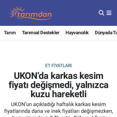
Tarım
Nöbetçi Eczaneler
Tarım
Tarımsal Destekler
Hayvancılık
Dünyada T
Hayvancılık
Hava Durumu
Gıda
Trafik Durumu
Güncel
Süper Lig Puan Durumu ve Fikstür
ET FIYATLARI
UKON’da karkas kesim
Tarımsal Destekler
Tüm Manşetler
fiyatı değişmedi, yalnızca
Tarım Bakanlığı
Son Dakika Haberleri
kuzu hareketli
TZOB
Haber Arşivi
UKON’un açıkladığı haftalık karkas kesim
fiyatlarında dana ve inek fiyatları değişmezken,
Tarım Kredi Kooperatifleri