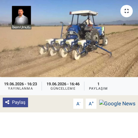
Pankobirlik
Et fiyatları
Tarım Bilgisi
Yetiştirici Soruyor
Dünyada Tarım
19.06.2026 - 16:23
19.06.2026 - 16:46
1
Üretici Birlikleri
YAYINLANMA
GÜNCELLEME
PAYLAŞIM
Paylaş
-
+
A
A
Şeker ve Şekerli Mamüller
Tahıllar ve Baklagiller
Tohum