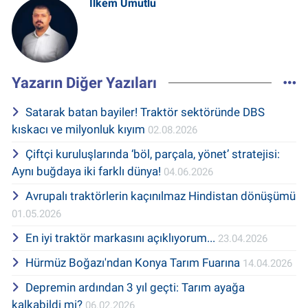
İlkem Umutlu
Yazarın Diğer Yazıları
Satarak batan bayiler! Traktör sektöründe DBS
kıskacı ve milyonluk kıyım
02.08.2026
Çiftçi kuruluşlarında ‘böl, parçala, yönet’ stratejisi:
Aynı buğdaya iki farklı dünya!
04.06.2026
Avrupalı traktörlerin kaçınılmaz Hindistan dönüşümü
01.05.2026
En iyi traktör markasını açıklıyorum...
23.04.2026
Hürmüz Boğazı'ndan Konya Tarım Fuarına
14.04.2026
Depremin ardından 3 yıl geçti: Tarım ayağa
kalkabildi mi?
06.02.2026