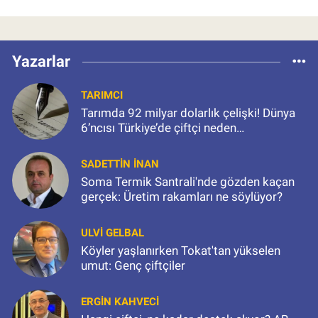
Yazarlar
TARIMCI
Tarımda 92 milyar dolarlık çelişki! Dünya
6’ncısı Türkiye’de çiftçi neden
kazanamıyor?
SADETTIN İNAN
Soma Termik Santrali'nde gözden kaçan
gerçek: Üretim rakamları ne söylüyor?
ULVI GELBAL
Köyler yaşlanırken Tokat'tan yükselen
umut: Genç çiftçiler
ERGIN KAHVECI