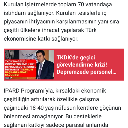
Kurulan işletmelerde toplam 70 vatandaşa
istihdam sağlanıyor. Kurulan tesislerle iç
piyasanın ihtiyacının karşılanmasının yanı sıra
çeşitli ülkelere ihracat yapılarak Türk
ekonomisine katkı sağlanıyor.
TKDK’de geçici
görevlendirme krizi!
Depremzede personel
intihar etti kurum
Başkanı kararı savundu!
IPARD Programı’yla, kırsaldaki ekonomik
çeşitliliğin artırılarak özellikle çalışma
çağındaki 18-40 yaş nüfusun kentlere göçünün
önlenmesi amaçlanıyor. Bu desteklerle
sağlanan katkıyı sadece parasal anlamda