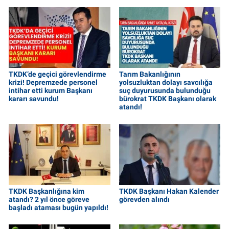
TKDK’de geçici görevlendirme
Tarım Bakanlığının
krizi! Depremzede personel
yolsuzluktan dolayı savcılığa
intihar etti kurum Başkanı
suç duyurusunda bulunduğu
kararı savundu!
bürokrat TKDK Başkanı olarak
atandı!
TKDK Başkanlığına kim
TKDK Başkanı Hakan Kalender
atandı? 2 yıl önce göreve
görevden alındı
başladı ataması bugün yapıldı!