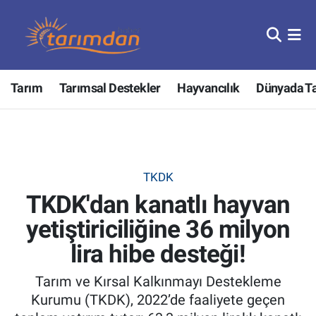
Tarım
Nöbetçi Eczaneler
Tarım
Tarımsal Destekler
Hayvancılık
Dünyada T
Hayvancılık
Hava Durumu
Gıda
Trafik Durumu
Güncel
Süper Lig Puan Durumu ve Fikstür
TKDK
TKDK'dan kanatlı hayvan
Tarımsal Destekler
Tüm Manşetler
yetiştiriciliğine 36 milyon
Tarım Bakanlığı
Son Dakika Haberleri
lira hibe desteği!
TZOB
Haber Arşivi
Tarım ve Kırsal Kalkınmayı Destekleme
Kurumu (TKDK), 2022’de faaliyete geçen
Tarım Kredi Kooperatifleri