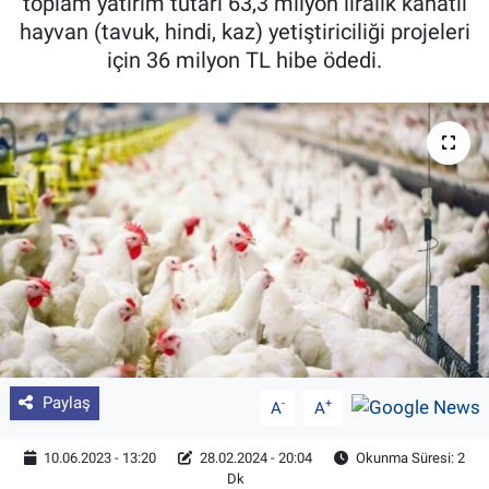
toplam yatırım tutarı 63,3 milyon liralık kanatlı
hayvan (tavuk, hindi, kaz) yetiştiriciliği projeleri
Pankobirlik
için 36 milyon TL hibe ödedi.
Et fiyatları
Tarım Bilgisi
Yetiştirici Soruyor
Dünyada Tarım
Üretici Birlikleri
Şeker ve Şekerli Mamüller
Paylaş
-
+
A
A
Tahıllar ve Baklagiller
10.06.2023 - 13:20
28.02.2024 - 20:04
Okunma Süresi: 2
Dk
Tohum