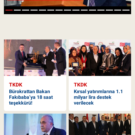
Pankobirlik
1
2
3
4
5
6
7
8
9
10
11
12
13
14
15
Et fiyatları
Tarım Bilgisi
Yetiştirici Soruyor
Dünyada Tarım
TKDK
TKDK
Üretici Birlikleri
Bürokrattan Bakan
Kırsal yatırımlarına 1.1
Fakıbaba’ya 18 saat
milyar lira destek
Şeker ve Şekerli Mamüller
teşekkürü!
verilecek
Tahıllar ve Baklagiller
Tohum