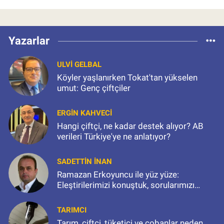
Yazarlar
ULVI GELBAL
Köyler yaşlanırken Tokat'tan yükselen
umut: Genç çiftçiler
ERGIN KAHVECI
Hangi çiftçi, ne kadar destek alıyor? AB
verileri Türkiye'ye ne anlatıyor?
SADETTIN İNAN
Ramazan Erkoyuncu ile yüz yüze:
Eleştirilerimizi konuştuk, sorularımızı
sorduk
TARIMCI
Tarım, çiftçi, tüketici ve çobanlar neden