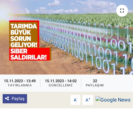
Pankobirlik
Et fiyatları
Tarım Bilgisi
Yetiştirici Soruyor
Dünyada Tarım
15.11.2023 - 13:49
15.11.2023 - 14:02
22
Üretici Birlikleri
YAYINLANMA
GÜNCELLEME
PAYLAŞIM
Paylaş
-
+
A
A
Şeker ve Şekerli Mamüller
Tahıllar ve Baklagiller
Tohum