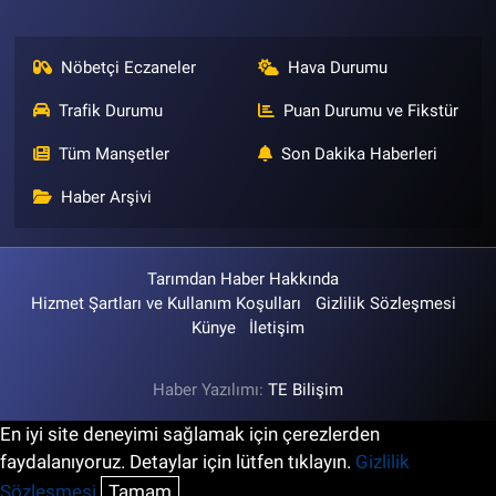
Nöbetçi Eczaneler
Hava Durumu
Trafik Durumu
Puan Durumu ve Fikstür
Tüm Manşetler
Son Dakika Haberleri
Haber Arşivi
Tarımdan Haber Hakkında
Hizmet Şartları ve Kullanım Koşulları
Gizlilik Sözleşmesi
Künye
İletişim
Haber Yazılımı:
TE Bilişim
En iyi site deneyimi sağlamak için çerezlerden
faydalanıyoruz. Detaylar için lütfen tıklayın.
Gizlilik
Sözleşmesi
Tamam