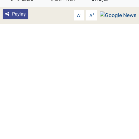
YAYINLANMA
GÜNCELLEME
PAYLAŞIM
Pankobirlik
Paylaş
-
+
A
A
Et fiyatları
Tarım Bilgisi
Yetiştirici Soruyor
Dünyada Tarım
Üretici Birlikleri
Şeker ve Şekerli Mamüller
Tahıllar ve Baklagiller
Tohum