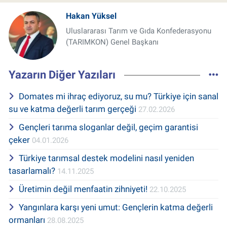
Hakan Yüksel
Uluslararası Tarım ve Gıda Konfederasyonu
(TARIMKON) Genel Başkanı
Yazarın Diğer Yazıları
Domates mi ihraç ediyoruz, su mu? Türkiye için sanal
su ve katma değerli tarım gerçeği
27.02.2026
Gençleri tarıma sloganlar değil, geçim garantisi
çeker
04.01.2026
Türkiye tarımsal destek modelini nasıl yeniden
tasarlamalı?
14.11.2025
Üretimin değil menfaatin zihniyeti!
22.10.2025
Yangınlara karşı yeni umut: Gençlerin katma değerli
ormanları
28.08.2025