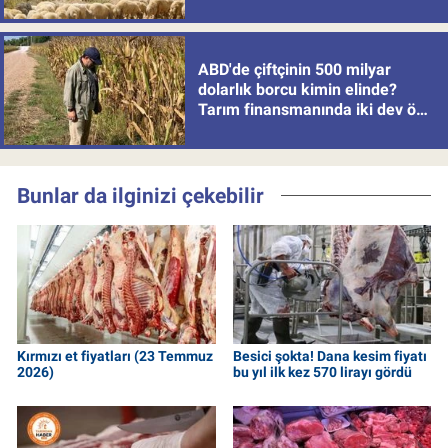
politikası
ABD'de çiftçinin 500 milyar
dolarlık borcu kimin elinde?
Tarım finansmanında iki dev öne
çıkıyor
Bunlar da ilginizi çekebilir
Kırmızı et fiyatları (23 Temmuz
Besici şokta! Dana kesim fiyatı
2026)
bu yıl ilk kez 570 lirayı gördü