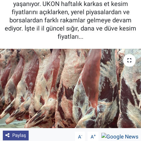
yaşanıyor. UKON haftalık karkas et kesim
Pankobirlik
fiyatlarını açıklarken, yerel piyasalardan ve
borsalardan farklı rakamlar gelmeye devam
Et fiyatları
ediyor. İşte il il güncel sığır, dana ve düve kesim
fiyatları...
Tarım Bilgisi
Yetiştirici Soruyor
Dünyada Tarım
Üretici Birlikleri
Şeker ve Şekerli Mamüller
Tahıllar ve Baklagiller
Paylaş
-
+
A
A
Tohum