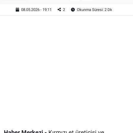
08.05.2026 - 19:11
2
Okunma Süresi: 2 Dk
Haber Merkezi -
Kırmızı et üreticisi ve