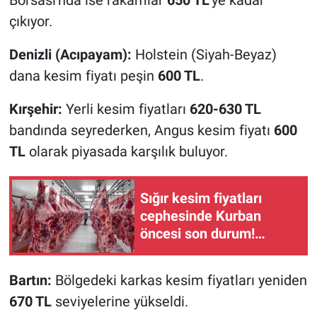
Borsası'nda ise rakamlar
650 TL
'ye kadar
çıkıyor.
Denizli (Acıpayam):
Holstein (Siyah-Beyaz)
dana kesim fiyatı peşin
600 TL
.
Kırşehir:
Yerli kesim fiyatları
620-630 TL
bandında seyrederken, Angus kesim fiyatı
600
TL
olarak piyasada karşılık buluyor.
Sığır kesim fiyatları
cephesinde Kurban
öncesi son durum!
Üretici ne diyor, piyasada
fiyatlar ne durumda?
Bartın:
Bölgedeki karkas kesim fiyatları yeniden
670 TL
seviyelerine yükseldi.