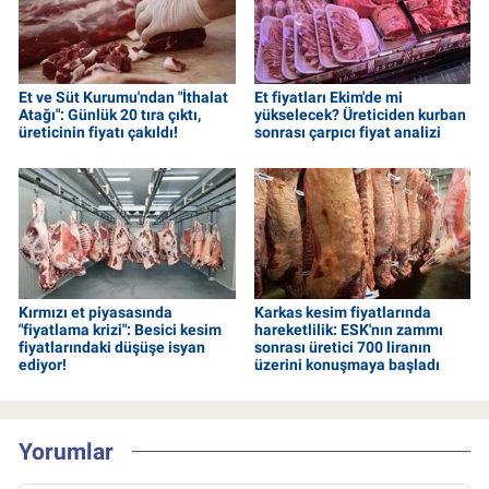
Et ve Süt Kurumu'ndan "İthalat
Et fiyatları Ekim'de mi
Atağı": Günlük 20 tıra çıktı,
yükselecek? Üreticiden kurban
üreticinin fiyatı çakıldı!
sonrası çarpıcı fiyat analizi
Kırmızı et piyasasında
Karkas kesim fiyatlarında
"fiyatlama krizi": Besici kesim
hareketlilik: ESK'nın zammı
fiyatlarındaki düşüşe isyan
sonrası üretici 700 liranın
ediyor!
üzerini konuşmaya başladı
Yorumlar