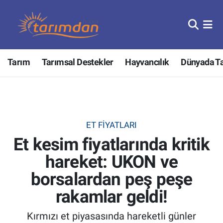
Tarım
Nöbetçi Eczaneler
Tarım
Tarımsal Destekler
Hayvancılık
Dünyada T
Hayvancılık
Hava Durumu
Gıda
Trafik Durumu
Güncel
Süper Lig Puan Durumu ve Fikstür
ET FIYATLARI
Et kesim fiyatlarında kritik
Tarımsal Destekler
Tüm Manşetler
hareket: UKON ve
Tarım Bakanlığı
Son Dakika Haberleri
borsalardan peş peşe
TZOB
Haber Arşivi
rakamlar geldi!
Kırmızı et piyasasında hareketli günler
Tarım Kredi Kooperatifleri