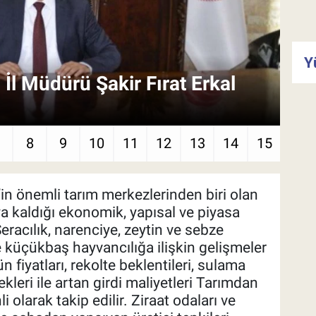
Y
İl Müdürü Şakir Fırat Erkal
An
ve
7
8
9
10
11
12
13
14
15
’in önemli tarım merkezlerinden biri olan
ya kaldığı ekonomik, yapısal ve piyasa
Seracılık, narenciye, zeytin ve sebze
 küçükbaş hayvancılığa ilişkin gelişmeler
n fiyatları, rekolte beklentileri, sulama
kleri ile artan girdi maliyetleri Tarımdan
olarak takip edilir. Ziraat odaları ve