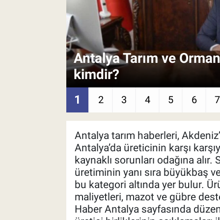
Pankobirlik
Et fiyatları
Antalya Tarım ve Orman 
Tarım Bilgisi
kimdir?
Yetiştirici Soruyor
1
2
3
4
5
6
Dünyada Tarım
Antalya tarım haberleri, Akdeniz
Üretici Birlikleri
Antalya’da üreticinin karşı karşı
kaynaklı sorunları odağına alır. 
Şeker ve Şekerli Mamüller
üretiminin yanı sıra büyükbaş ve
bu kategori altında yer bulur. Ürü
Tahıllar ve Baklagiller
maliyetleri, mazot ve gübre deste
Haber Antalya sayfasında düzenli 
Tohum