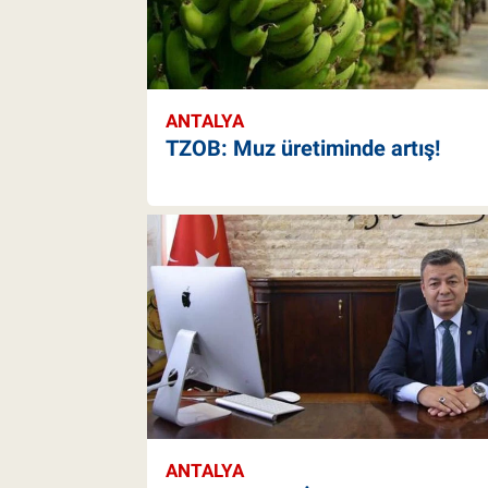
ANTALYA
TZOB: Muz üretiminde artış!
ANTALYA