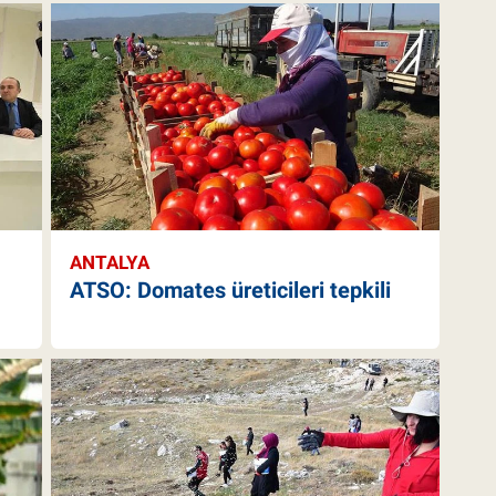
ANTALYA
ATSO: Domates üreticileri tepkili