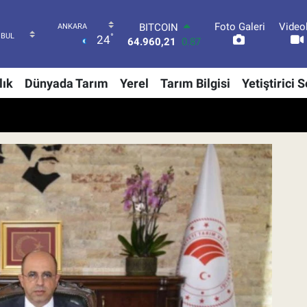
Foto Galeri
Video
DOLAR
°
24
47,7436
0.18
EURO
55,2510
0.32
lık
Dünyada Tarım
Yerel
Tarım Bilgisi
Yetiştirici 
STERLİN
64,4811
0.38
GRAM ALTIN
6648.99
2.59
BİST100
13.779
-14
BITCOIN
64.960,21
0.87