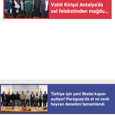
Vahit Kirişci Antalya'da
sel felaketinden mağdur
olan çiftçilerle bir araya
geldi!
Türkiye için yeni ithalat kapısı
açılıyor! Paraguay'da et ve canlı
hayvan denetimi tamamlandı