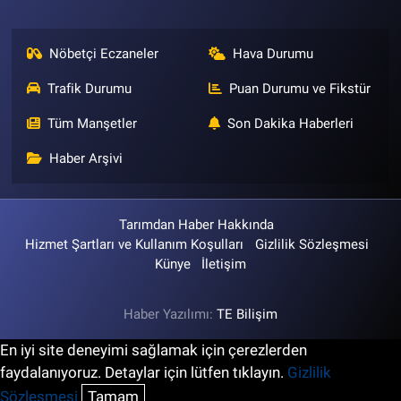
Nöbetçi Eczaneler
Hava Durumu
Trafik Durumu
Puan Durumu ve Fikstür
Tüm Manşetler
Son Dakika Haberleri
Haber Arşivi
Tarımdan Haber Hakkında
Hizmet Şartları ve Kullanım Koşulları
Gizlilik Sözleşmesi
Künye
İletişim
Haber Yazılımı:
TE Bilişim
En iyi site deneyimi sağlamak için çerezlerden
faydalanıyoruz. Detaylar için lütfen tıklayın.
Gizlilik
Sözleşmesi
Tamam