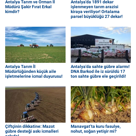
Antalya Tarım ve Orman İl
Antalya'da 1891 dekar
Müdürü Şakir Fırat Erkal
işlenmeyen tarım arazisi
kimdir?
kiraya veriliyor! Ortalama
parsel büyüklüğü 27 dekar!
Antalya Tarım İl
Antalya'da sahte gübre alarmı!
Müdürlüğünden küçük aile
DNA Barkod ile iz sürüldü 17
işletmelerine icmal duyurusu!
ton sahte gübre ele geçirildi!
Çiftçinin dikkatine: Mazot
Manavgat’ta kuru fasulye,
gübre desteği askı icmalleri
nohut, soğan yetişir mi?
askıda!