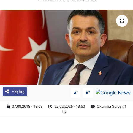
Pankobirlik
Et fiyatları
Tarım Bilgisi
Yetiştirici Soruyor
Dünyada Tarım
Üretici Birlikleri
Paylaş
-
+
A
A
Şeker ve Şekerli Mamüller
07.08.2018 - 18:03
22.02.2026 - 13:50
Okunma Süresi: 1
Dk
Tahıllar ve Baklagiller
Tohum