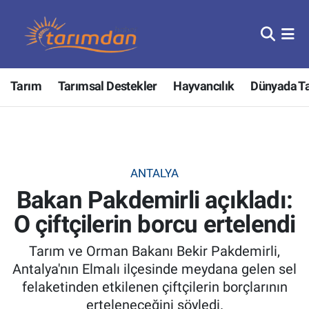
Tarım
Nöbetçi Eczaneler
Tarım
Tarımsal Destekler
Hayvancılık
Dünyada T
Hayvancılık
Hava Durumu
Gıda
Trafik Durumu
Güncel
Süper Lig Puan Durumu ve Fikstür
ANTALYA
Bakan Pakdemirli açıkladı:
Tarımsal Destekler
Tüm Manşetler
O çiftçilerin borcu ertelendi
Tarım Bakanlığı
Son Dakika Haberleri
Tarım ve Orman Bakanı Bekir Pakdemirli,
TZOB
Haber Arşivi
Antalya'nın Elmalı ilçesinde meydana gelen sel
felaketinden etkilenen çiftçilerin borçlarının
Tarım Kredi Kooperatifleri
erteleneceğini söyledi.