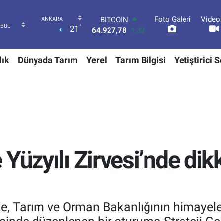
BITCOIN
64.927,78
1.32
Foto Galeri
Video
DOLAR
°
21
47,5894
0.08
EURO
55,0398
-0.02
lık
Dünyada Tarım
Yerel
Tarım Bilgisi
Yetiştirici 
STERLİN
64,1581
0.16
GRAM ALTIN
6527.85
0.54
BİST100
13.703
11
Yüzyılı Zirvesi’nde dik
 Tarım ve Orman Bakanlığının himayeler