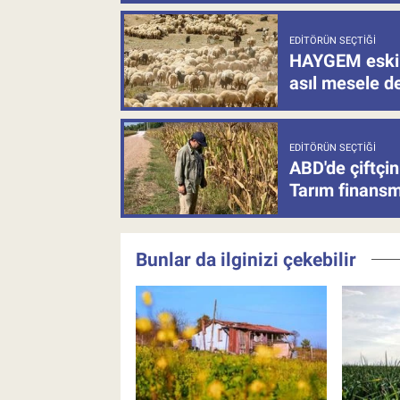
EDITÖRÜN SEÇTIĞI
HAYGEM eski 
asıl mesele de
EDITÖRÜN SEÇTIĞI
ABD'de çiftçin
Tarım finansm
Bunlar da ilginizi çekebilir