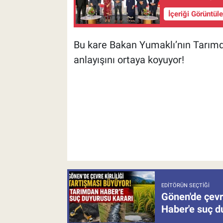
İçeriği Görüntül
Bu kare Bakan Yumaklı’nın Tarımd
anlayışını ortaya koyuyor!
EDITÖRÜN SEÇTIĞI
Gönen'de çevre
Haber'e suç d