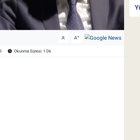
Y
-
+
A
A
3
Okunma Süresi: 1 Dk