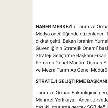
HABER MERKEZİ /
Tarım ve Orman
Medya öncülüğünde düzenlenen Tar
dikkat çekti. Bakan İbrahim Yumaklı
Güvenliğinin Stratejik Önemi’ baş
Strateji Geliştirme Başkanı Erkan
Reformu Genel Müdürü Osman Yıld
ve Mezra Tarım Aş Genel Müdürü E
STRATEJİ GELİŞTİRME BAŞKANI
Tarım ve Orman Bakanlığınin gerç
Mehmet Yerlikaya… Ancak zirvede 
başlıklı oturuma gerçek SGB değil