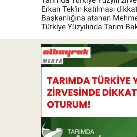
Tarımda Türkiye Yüzyılı zirv
Erkan Tek'in katılması dikka
Pankobirlik
Başkanlığına atanan Mehmet Ye
Türkiye Yüzyılında Tarım Ba
Et fiyatları
Tarım Bilgisi
Yetiştirici Soruyor
Dünyada Tarım
Üretici Birlikleri
Şeker ve Şekerli Mamüller
Tahıllar ve Baklagiller
Tohum