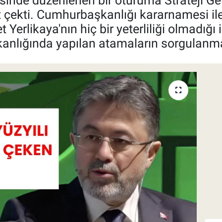
esinde düzenlenen bir oturuma Strateji Ge
t çekti. Cumhurbaşkanlığı kararnamesi ile 
rlikaya'nın hiç bir yeterliliği olmadığı 
kanlığında yapılan atamaların sorgulanm