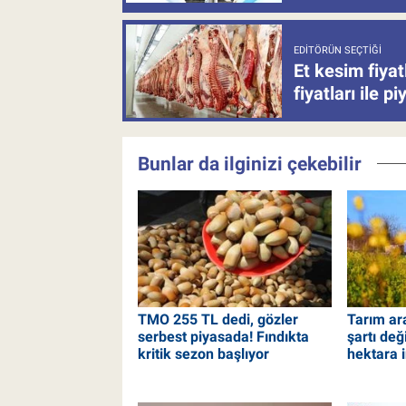
EDITÖRÜN SEÇTIĞI
Et kesim fiya
fiyatları ile p
Bunlar da ilginizi çekebilir
TMO 255 TL dedi, gözler
Tarım ar
serbest piyasada! Fındıkta
şartı deği
kritik sezon başlıyor
hektara i