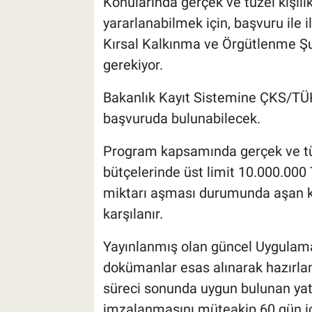
Konularında gerçek ve tüzel kişili
yararlanabilmek için, başvuru ile i
Kırsal Kalkınma ve Örgütlenme Ş
gerekiyor.
Bakanlık Kayıt Sistemine ÇKS/TÜKA
başvuruda bulunabilecek.
Program kapsamında gerçek ve tüze
bütçelerinde üst limit 10.000.000 
miktarı aşması durumunda aşan kıs
karşılanır.
Yayınlanmış olan güncel Uygulama 
dokümanlar esas alınarak hazırla
süreci sonunda uygun bulunan yatır
imzalanmasını müteakip 60 gün i