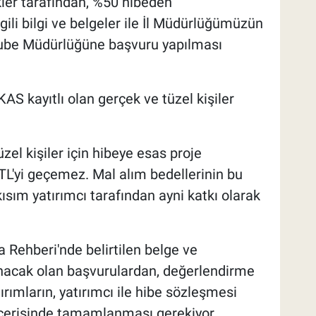
kler tarafından, %50 hibeden
lgili bilgi ve belgeler ile İl Müdürlüğümüzün
ube Müdürlüğüne başvuru yapılması
S kayıtlı olan gerçek ve tüzel kişiler
l kişiler için hibeye esas proje
TL'yi geçemez. Mal alım bedellerinin bu
ım yatırımcı tarafından ayni katkı olarak
Rehberi'nde belirtilen belge ve
nacak olan başvurulardan, değerlendirme
ımların, yatırımcı ile hibe sözleşmesi
çerisinde tamamlanması gerekiyor.