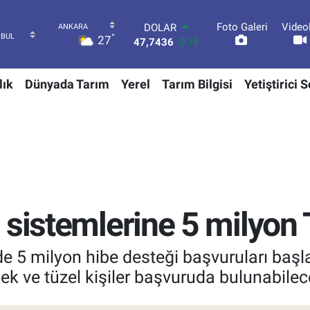
Foto Galeri
Video
EURO
°
27
55,2510
0.32
STERLİN
64,4811
0.38
lık
Dünyada Tarım
Yerel
Tarım Bilgisi
Yetiştirici 
GRAM ALTIN
6660.55
0.03
BİST100
13.779
-14
BITCOIN
64.959,79
1.11
DOLAR
47,7436
0.18
 sistemlerine 5 milyon 
e 5 milyon hibe desteği başvuruları başl
k ve tüzel kişiler başvuruda bulunabilec