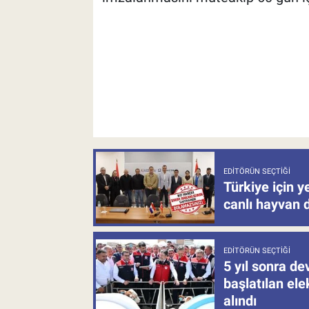
EDITÖRÜN SEÇTIĞI
Türkiye için y
canlı hayvan 
EDITÖRÜN SEÇTIĞI
5 yıl sonra d
başlatılan el
alındı