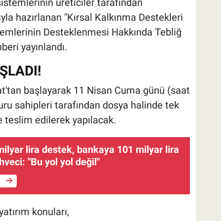
stemlerinin üreticiler tarafından
yla hazırlanan "Kırsal Kalkınma Destekleri
emlerinin Desteklenmesi Hakkında Tebliğ
beri yayınlandı.
ŞLADI!
bat'tan başlayarak 11 Nisan Cuma günü (saat
ru sahipleri tarafından dosya halinde tek
 teslim edilerek yapılacak.
milyar lira destek, bankaya 101 milyar lira
hveci: "Bu yol yol değil"
e
tırım konuları,