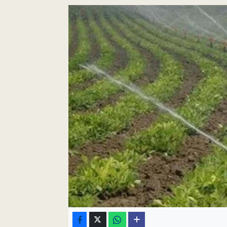
Pankobirlik
Et fiyatları
Tarım Bilgisi
Yetiştirici Soruyor
Dünyada Tarım
Üretici Birlikleri
Şeker ve Şekerli Mamüller
Tahıllar ve Baklagiller
Tohum