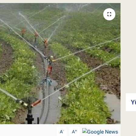
Y
-
+
A
A