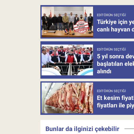
EDITÖRÜN SEÇTIĞI
Türkiye için y
canlı hayvan 
EDITÖRÜN SEÇTIĞI
5 yıl sonra d
başlatılan el
alındı
EDITÖRÜN SEÇTIĞI
Et kesim fiya
fiyatları ile p
Bunlar da ilginizi çekebilir