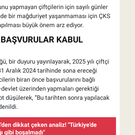
u yapmayan çiftçilerin için sayılı günler
nde bir mağduriyet yaşanmaması için ÇKS
yapılması büyük önem arz ediyor.
A BAŞVURULAR KABUL
, bir duyuru yayınlayarak, 2025 yılı çiftçi
31 Aralık 2024 tarihinde sona ereceği
ilerin biran önce başvurularını bağlı
e-devlet üzerinden yapmaları gerektiği
ot düşülerek, “Bu tarihten sonra yapılacak
enildi.
'den dikkat çeken analiz! "Türkiye'de
ğı gibi boşalmadı"