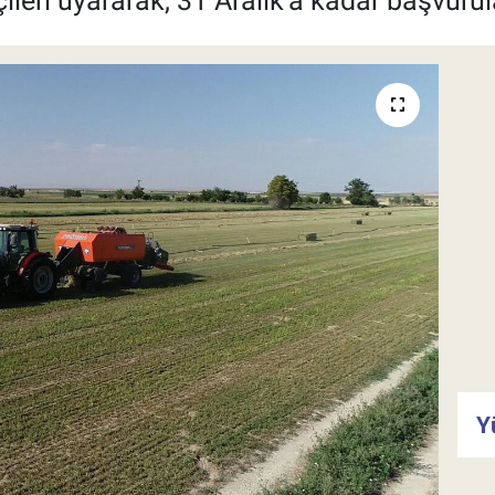
leri uyararak, 31 Aralık’a kadar başvurula
Y