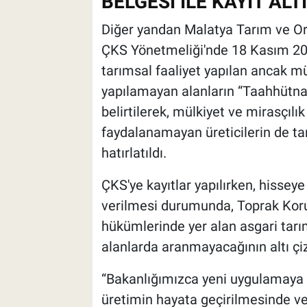
BELGESİ İLE KAYIT AL
Diğer yandan Malatya Tarım ve Or
ÇKS Yönetmeliği'nde 18 Kasım 202
tarımsal faaliyet yapılan ancak mü
yapılamayan alanların “Taahhütname
belirtilerek, mülkiyet ve mirasçılı
faydalanamayan üreticilerin de ta
hatırlatıldı.
ÇKS'ye kayıtlar yapılırken, hissey
verilmesi durumunda, Toprak Kor
hükümlerinde yer alan asgari tarı
alanlarda aranmayacağının altı çiz
“Bakanlığımızca yeni uygulamaya 
üretimin hayata geçirilmesinde ve