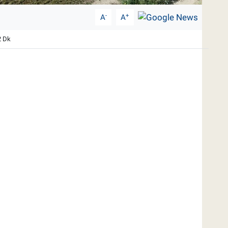
-
+
A
A
2 Dk