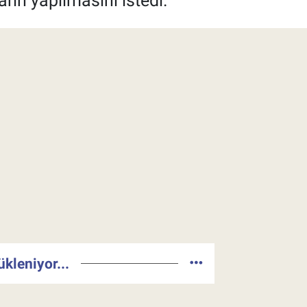
rın yapılmasını istedi.
ükleniyor...