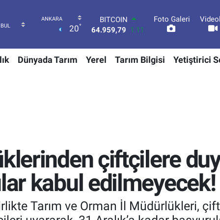
Foto Galeri
Video
DOLAR
°
20
47,7436
0.18
EURO
55,2510
0.32
lık
Dünyada Tarım
Yerel
Tarım Bilgisi
Yetiştirici 
STERLİN
64,4811
0.38
GRAM ALTIN
6660.55
0.03
BİST100
13.779
-14
BITCOIN
64.959,79
1.11
klerinden çiftçilere du
ular kabul edilmeyecek!
likte Tarım ve Orman İl Müdürlükleri, çift