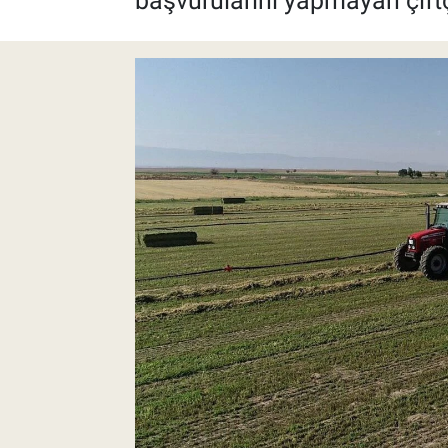
başvurularını yapmayan çiftçi
Pankobirlik
Et fiyatları
Tarım Bilgisi
Yetiştirici Soruyor
Dünyada Tarım
Üretici Birlikleri
Şeker ve Şekerli Mamüller
Tahıllar ve Baklagiller
Tohum