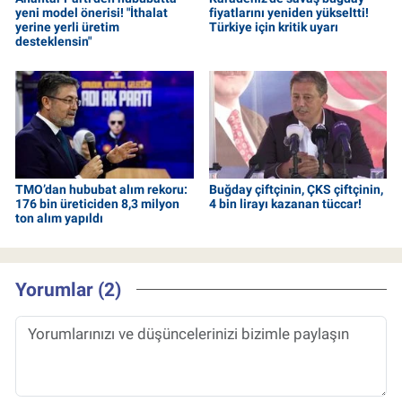
yeni model önerisi! "İthalat
fiyatlarını yeniden yükseltti!
yerine yerli üretim
Türkiye için kritik uyarı
desteklensin"
TMO’dan hububat alım rekoru:
Buğday çiftçinin, ÇKS çiftçinin,
176 bin üreticiden 8,3 milyon
4 bin lirayı kazanan tüccar!
ton alım yapıldı
Yorumlar (2)