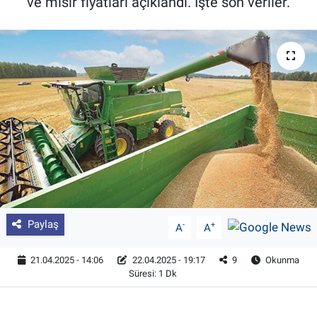
ve mısır fiyatları açıklandı. İşte son veriler.
Pankobirlik
Et fiyatları
Tarım Bilgisi
Yetiştirici Soruyor
Dünyada Tarım
Üretici Birlikleri
Paylaş
-
+
A
A
Şeker ve Şekerli Mamüller
21.04.2025 - 14:06
22.04.2025 - 19:17
9
Okunma
Süresi: 1 Dk
Tahıllar ve Baklagiller
Tohum