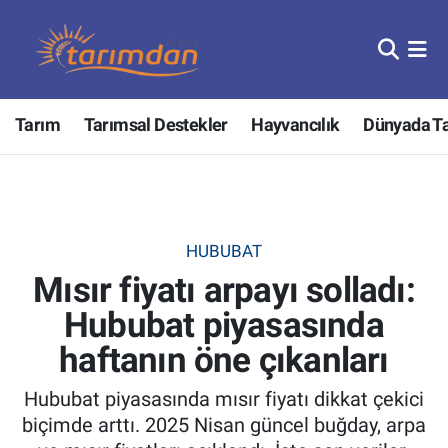
Tarım
Nöbetçi Eczaneler
Tarım
Tarımsal Destekler
Hayvancılık
Dünyada T
Hayvancılık
Hava Durumu
Gıda
Trafik Durumu
Güncel
Süper Lig Puan Durumu ve Fikstür
HUBUBAT
Mısır fiyatı arpayı solladı:
Tarımsal Destekler
Tüm Manşetler
Hububat piyasasında
Tarım Bakanlığı
Son Dakika Haberleri
haftanın öne çıkanları
TZOB
Haber Arşivi
Hububat piyasasında mısır fiyatı dikkat çekici
biçimde arttı. 2025 Nisan güncel buğday, arpa
Tarım Kredi Kooperatifleri