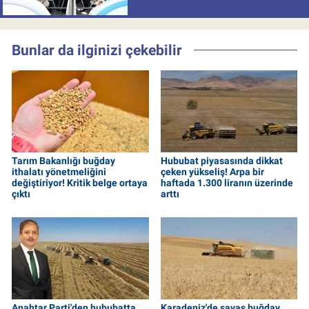
uygulamaya alındı
Bunlar da ilginizi çekebilir
Tarım Bakanlığı buğday
Hububat piyasasında dikkat
ithalatı yönetmeliğini
çeken yükseliş! Arpa bir
değiştiriyor! Kritik belge ortaya
haftada 1.300 liranın üzerinde
çıktı
arttı
Anahtar Parti'den hububatta
Karadeniz'de savaş buğday