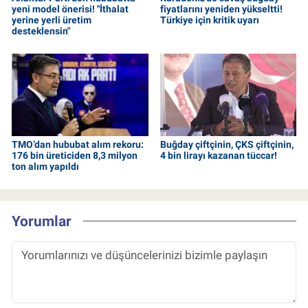
yeni model önerisi! "İthalat
fiyatlarını yeniden yükseltti!
yerine yerli üretim
Türkiye için kritik uyarı
desteklensin"
TMO’dan hububat alım rekoru:
Buğday çiftçinin, ÇKS çiftçinin,
176 bin üreticiden 8,3 milyon
4 bin lirayı kazanan tüccar!
ton alım yapıldı
Yorumlar