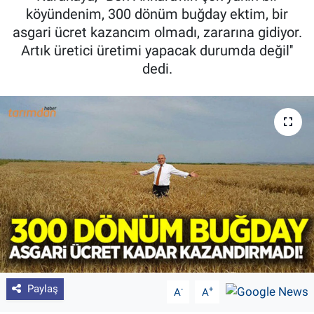
köyündenim, 300 dönüm buğday ektim, bir
Pankobirlik
asgari ücret kazancım olmadı, zararına gidiyor.
Artık üretici üretimi yapacak durumda değil''
Et fiyatları
dedi.
Tarım Bilgisi
Yetiştirici Soruyor
Dünyada Tarım
Üretici Birlikleri
Şeker ve Şekerli Mamüller
Tahıllar ve Baklagiller
Paylaş
-
+
A
A
Tohum