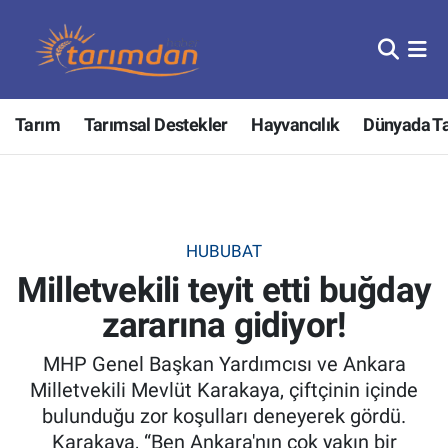
Tarım
Nöbetçi Eczaneler
Tarım
Tarımsal Destekler
Hayvancılık
Dünyada T
Hayvancılık
Hava Durumu
Gıda
Trafik Durumu
Güncel
Süper Lig Puan Durumu ve Fikstür
HUBUBAT
Milletvekili teyit etti buğday
Tarımsal Destekler
Tüm Manşetler
zararına gidiyor!
Tarım Bakanlığı
Son Dakika Haberleri
MHP Genel Başkan Yardımcısı ve Ankara
TZOB
Haber Arşivi
Milletvekili Mevlüt Karakaya, çiftçinin içinde
bulunduğu zor koşulları deneyerek gördü.
Tarım Kredi Kooperatifleri
Karakaya, “Ben Ankara'nın çok yakın bir