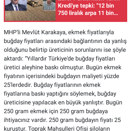
Kredi'ye tepki: "12 bin
750 liralık arpa 11 bin
500 liraya isteniyor"
MHP'li Mevlüt Karakaya, ekmek fiyatlarıyla
buğday fiyatları arasındaki bağlantının da yanlış
olduğunu belirtip üreticinin sorunlarını ise şöyle
aktardı: “Yıllardır Türkiye'de buğday fiyatları
üretici aleyhine baskı olmuştur. Bugün ekmek
fiyatının içerisindeki buğdayın maliyeti yüzde
25'lerdedir. Buğday fiyatlarının ekmek
fiyatlarına baskı yaptığını söylemek, buğday
üreticisine yapılacak en büyük yanlıştır. Bugün
250 gram ekmek için 250 gram buğdaya
ihtiyacınız vardır. 250 gram buğdayın fiyatı 25
kuruştur. Toprak Mahsulleri Ofisi siloların