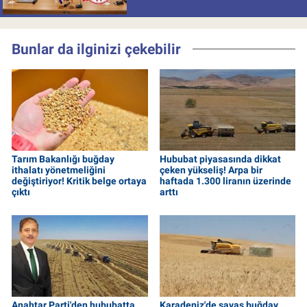
Bunlar da ilginizi çekebilir
Tarım Bakanlığı buğday
Hububat piyasasında dikkat
ithalatı yönetmeliğini
çeken yükseliş! Arpa bir
değiştiriyor! Kritik belge ortaya
haftada 1.300 liranın üzerinde
çıktı
arttı
Anahtar Parti'den hububatta
Karadeniz'de savaş buğday