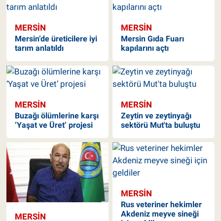
MERSIN
MERSIN
Mersin’de üreticilere iyi
Mersin Gıda Fuarı
tarım anlatıldı
kapılarını açtı
MERSIN
MERSIN
Buzağı ölümlerine karşı
Zeytin ve zeytinyağı
‘Yaşat ve Üret’ projesi
sektörü Mut'ta buluştu
MERSIN
Rus veteriner hekimler
Akdeniz meyve sineği
MERSIN