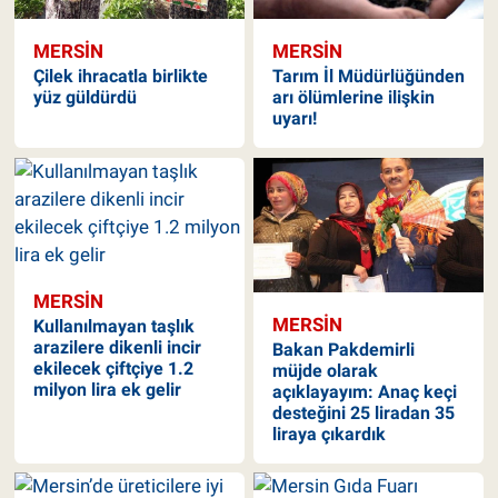
MERSIN
MERSIN
Çilek ihracatla birlikte
Tarım İl Müdürlüğünden
yüz güldürdü
arı ölümlerine ilişkin
uyarı!
MERSIN
MERSIN
Kullanılmayan taşlık
arazilere dikenli incir
Bakan Pakdemirli
ekilecek çiftçiye 1.2
müjde olarak
milyon lira ek gelir
açıklayayım: Anaç keçi
desteğini 25 liradan 35
liraya çıkardık