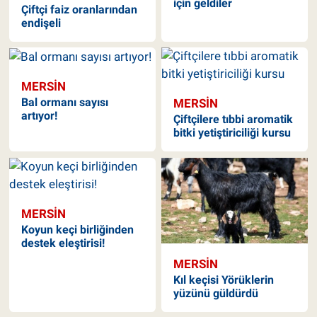
için geldiler
Çiftçi faiz oranlarından
endişeli
MERSIN
Bal ormanı sayısı
MERSIN
artıyor!
Çiftçilere tıbbi aromatik
bitki yetiştiriciliği kursu
MERSIN
Koyun keçi birliğinden
destek eleştirisi!
MERSIN
Kıl keçisi Yörüklerin
yüzünü güldürdü