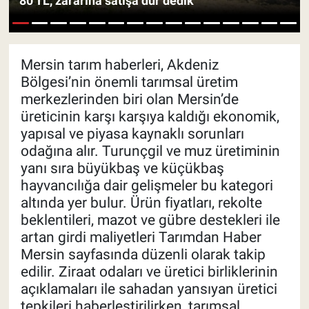
80 TL, zararına satışa dur dedik"
Pankobirlik
1
2
3
4
5
6
7
8
9
10
11
12
13
14
15
Et fiyatları
Mersin tarım haberleri, Akdeniz
Bölgesi’nin önemli tarımsal üretim
Tarım Bilgisi
merkezlerinden biri olan Mersin’de
üreticinin karşı karşıya kaldığı ekonomik,
Yetiştirici Soruyor
yapısal ve piyasa kaynaklı sorunları
odağına alır. Turunçgil ve muz üretiminin
Dünyada Tarım
yanı sıra büyükbaş ve küçükbaş
hayvancılığa dair gelişmeler bu kategori
altında yer bulur. Ürün fiyatları, rekolte
Üretici Birlikleri
beklentileri, mazot ve gübre destekleri ile
artan girdi maliyetleri Tarımdan Haber
Şeker ve Şekerli Mamüller
Mersin sayfasında düzenli olarak takip
edilir. Ziraat odaları ve üretici birliklerinin
Tahıllar ve Baklagiller
açıklamaları ile sahadan yansıyan üretici
tepkileri haberleştirilirken, tarımsal
Tohum