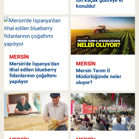
ton kaçak gübreye el
konuldu!
MERSIN
MERSIN
Mersin'de İspanya'dan
ithal edilen blueberry
Mersin Tarım İl
fidanlarının çoğaltımı
Müdürlüğünde neler
yapılıyor
oluyor?