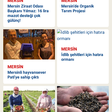
MERSIN
MERSIN
Mersin Ziraat Odası
Mersin’de Organik
Başkanı Yılmaz: 16 lira
Tarım Projesi
mazot desteği çok
gülünç!
MERSIN
İdlib şehitleri için hatıra
ormanı
MERSIN
Mersinli hayvansever
Pati'ye sahip çıktı