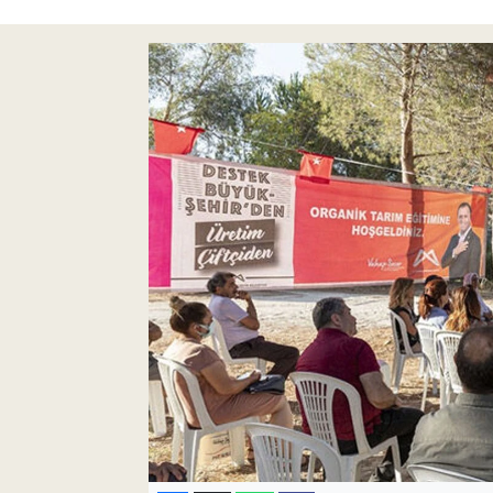
Pankobirlik
Et fiyatları
Tarım Bilgisi
Yetiştirici Soruyor
Dünyada Tarım
Üretici Birlikleri
Şeker ve Şekerli Mamüller
Tahıllar ve Baklagiller
Tohum