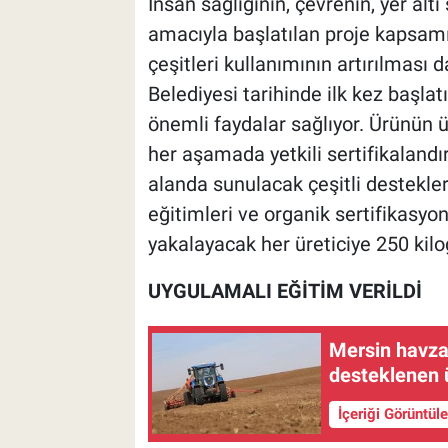
İnsan sağlığının, çevrenin, yer altı
amacıyla başlatılan proje kapsamın
çeşitleri kullanımının artırılmas
Belediyesi tarihinde ilk kez başlat
önemli faydalar sağlıyor. Ürünün 
her aşamada yetkili sertifikalandır
alanda sunulacak çeşitli destekler
eğitimleri ve organik sertifikasyo
yakalayacak her üreticiye 250 kil
UYGULAMALI EĞİTİM VERİLDİ
Mersin havza 
desteklenen 
İçeriği Görüntül