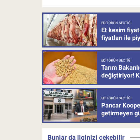
EDITÖRÜN SEÇTIĞI
Et kesim fiya
fiyatları ile p
EDITÖRÜN SEÇTIĞI
Tarım Bakanlı
değiştiriyor! K
EDITÖRÜN SEÇTIĞI
Pancar Kooper
getirmeyen güb
Bunlar da ilginizi çekebilir