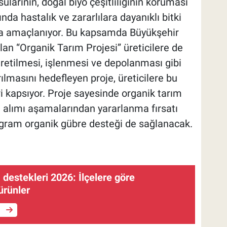
 sularının, doğal biyo çeşitliliğinin koruması
da hastalık ve zararlılara dayanıklı bitki
ı da amaçlanıyor. Bu kapsamda Büyükşehir
ılan “Organik Tarım Projesi” üreticilere de
üretilmesi, işlenmesi ve depolanması gibi
ılmasını hedefleyen proje, üreticilere bu
i kapsıyor. Proje sayesinde organik tarım
n alımı aşamalarından yararlanma fırsatı
ogram organik gübre desteği de sağlanacak.
destekleri 2026: İlçelere göre
ürünler
e