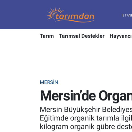
Tarım
Nöbetçi Eczaneler
Tarım
Tarımsal Destekler
Hayvancı
Hayvancılık
Hava Durumu
Gıda
Trafik Durumu
Güncel
Süper Lig Puan Durumu ve Fikstür
MERSIN
Tarımsal Destekler
Tüm Manşetler
Mersin’de Organ
Tarım Bakanlığı
Son Dakika Haberleri
Mersin Büyükşehir Belediyesi
TZOB
Haber Arşivi
Eğitimde organik tarımla ilgil
kilogram organik gübre dest
Tarım Kredi Kooperatifleri