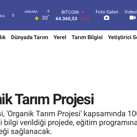
Foto Galeri
Video
DOLAR
°
30
47,7069
0.17
EURO
55,0265
0.01
lık
Dünyada Tarım
Yerel
Tarım Bilgisi
Yetiştirici 
STERLİN
64,1897
0.02
GRAM ALTIN
6574.81
1.44
BİST100
13.887
64
BITCOIN
64.360,53
-0.76
ik Tarım Projesi
, 'Organik Tarım Projesi' kapsamında 100 
i bilgi verildiği projede, eğitim programına
eği sağlanacak.