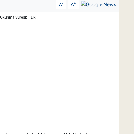
-
+
A
A
Okunma Süresi: 1 Dk