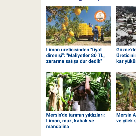
Limon üreticisinden "fiyat
Gözne’de
direnişi": "Maliyetler 80 TL,
Üreticin
zararına satışa dur dedik"
kar yükün
Mersin’de tarımın yıldızları:
Mersin A
Limon, muz, kabak ve
ve çilek 
mandalina