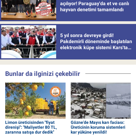
açılıyor! Paraguay'da et ve canlı
hayvan denetimi tamamlandı
5 yıl sonra devreye girdi!
Pakdemirli döneminde başlatılan
elektronik küpe sistemi Kars'tan
uygulamaya alındı
Bunlar da ilginizi çekebilir
Limon üreticisinden "fiyat
Gözne’de Mayıs karı faciası:
direnişi": "Maliyetler 80 TL,
Üreticinin koruma sistemleri
zararına satışa dur dedik"
kar yüküne yenildi!