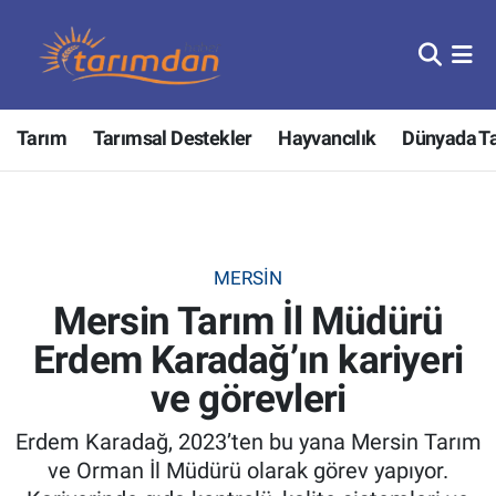
Tarım
Nöbetçi Eczaneler
Tarım
Tarımsal Destekler
Hayvancılık
Dünyada T
Hayvancılık
Hava Durumu
Gıda
Trafik Durumu
Güncel
Süper Lig Puan Durumu ve Fikstür
MERSIN
Mersin Tarım İl Müdürü
Tarımsal Destekler
Tüm Manşetler
Erdem Karadağ’ın kariyeri
Tarım Bakanlığı
Son Dakika Haberleri
ve görevleri
TZOB
Haber Arşivi
Erdem Karadağ, 2023’ten bu yana Mersin Tarım
ve Orman İl Müdürü olarak görev yapıyor.
Tarım Kredi Kooperatifleri