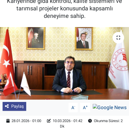
Kariyerinde gıda kontrolü, kalite sistemleri ve
tarımsal projeler konusunda kapsamlı
Pankobirlik
deneyime sahip.
Et fiyatları
Tarım Bilgisi
Yetiştirici Soruyor
Dünyada Tarım
Üretici Birlikleri
Şeker ve Şekerli Mamüller
Paylaş
-
+
A
A
Tahıllar ve Baklagiller
28.01.2026 - 01:00
10.03.2026 - 01:42
Okunma Süresi: 2
Dk
Tohum