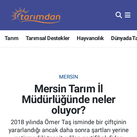
Tarım
Nöbetçi Eczaneler
Tarım
Tarımsal Destekler
Hayvancılık
Dünyada T
Hayvancılık
Hava Durumu
Gıda
Trafik Durumu
Güncel
Süper Lig Puan Durumu ve Fikstür
MERSIN
Mersin Tarım İl
Tarımsal Destekler
Tüm Manşetler
Müdürlüğünde neler
Tarım Bakanlığı
Son Dakika Haberleri
oluyor?
TZOB
Haber Arşivi
2018 yılında Ömer Taş isminde bir çiftçinin
yararlandığı ancak daha sonra şartları yerine
Tarım Kredi Kooperatifleri