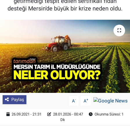
getirmediği tespit edilen sertifikalı fidan
desteği Mersin'de büyük bir krize neden oldu.
Pankobirlik
Et fiyatları
Tarım Bilgisi
Yetiştirici Soruyor
Dünyada Tarım
Üretici Birlikleri
Şeker ve Şekerli Mamüller
Paylaş
-
+
A
A
Tahıllar ve Baklagiller
26.09.2021 - 21:31
28.01.2026 - 00:47
Okunma Süresi: 1
Dk
Tohum