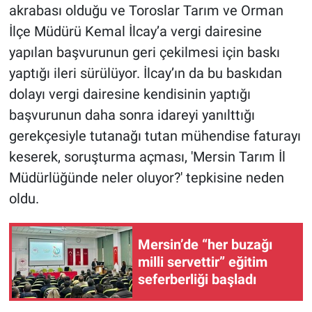
akrabası olduğu ve Toroslar Tarım ve Orman
İlçe Müdürü Kemal İlcay’a vergi dairesine
yapılan başvurunun geri çekilmesi için baskı
yaptığı ileri sürülüyor. İlcay’ın da bu baskıdan
dolayı vergi dairesine kendisinin yaptığı
başvurunun daha sonra idareyi yanılttığı
gerekçesiyle tutanağı tutan mühendise faturayı
keserek, soruşturma açması, 'Mersin Tarım İl
Müdürlüğünde neler oluyor?' tepkisine neden
oldu.
Mersin’de “her buzağı
milli servettir” eğitim
seferberliği başladı