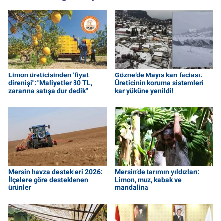
Limon üreticisinden "fiyat
Gözne’de Mayıs karı faciası:
direnişi": "Maliyetler 80 TL,
Üreticinin koruma sistemleri
zararına satışa dur dedik"
kar yüküne yenildi!
Mersin havza destekleri 2026:
Mersin’de tarımın yıldızları:
İlçelere göre desteklenen
Limon, muz, kabak ve
ürünler
mandalina