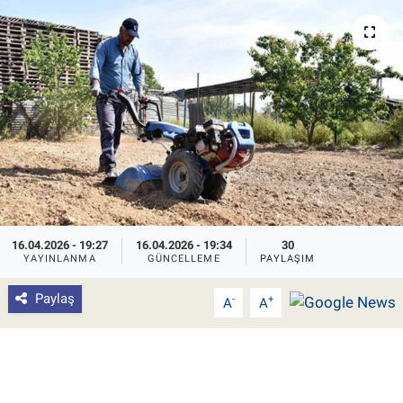
Pankobirlik
Et fiyatları
Tarım Bilgisi
Yetiştirici Soruyor
Dünyada Tarım
16.04.2026 - 19:27
16.04.2026 - 19:34
30
Üretici Birlikleri
YAYINLANMA
GÜNCELLEME
PAYLAŞIM
Paylaş
-
+
A
A
Şeker ve Şekerli Mamüller
Tahıllar ve Baklagiller
Tohum