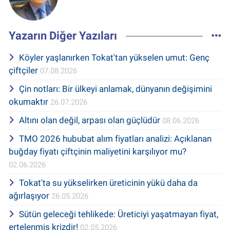
Yazarın Diğer Yazıları
Köyler yaşlanırken Tokat'tan yükselen umut: Genç
çiftçiler
07.08.2026
Çin notları: Bir ülkeyi anlamak, dünyanın değişimini
okumaktır
26.07.2026
Altını olan değil, arpası olan güçlüdür
08.06.2026
TMO 2026 hububat alım fiyatları analizi: Açıklanan
buğday fiyatı çiftçinin maliyetini karşılıyor mu?
02.06.2026
Tokat'ta su yükselirken üreticinin yükü daha da
ağırlaşıyor
26.05.2026
Sütün geleceği tehlikede: Üreticiyi yaşatmayan fiyat,
ertelenmiş krizdir!
02.05.2026