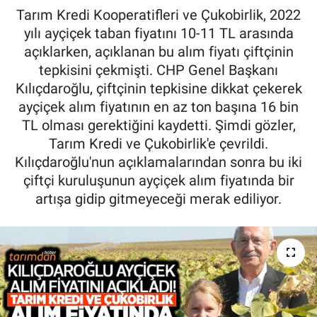
Tarım Kredi Kooperatifleri ve Çukobirlik, 2022
Pankobirlik
yılı ayçiçek taban fiyatını 10-11 TL arasında
açıklarken, açıklanan bu alım fiyatı çiftçinin
Et fiyatları
tepkisini çekmişti. CHP Genel Başkanı
Kılıçdaroğlu, çiftçinin tepkisine dikkat çekerek
Tarım Bilgisi
ayçiçek alım fiyatının en az ton başına 16 bin
TL olması gerektiğini kaydetti. Şimdi gözler,
Yetiştirici Soruyor
Tarım Kredi ve Çukobirlik'e çevrildi.
Kılıçdaroğlu'nun açıklamalarından sonra bu iki
Dünyada Tarım
çiftçi kuruluşunun ayçiçek alım fiyatında bir
artışa gidip gitmeyeceği merak ediliyor.
Üretici Birlikleri
Şeker ve Şekerli Mamüller
Tahıllar ve Baklagiller
Tohum