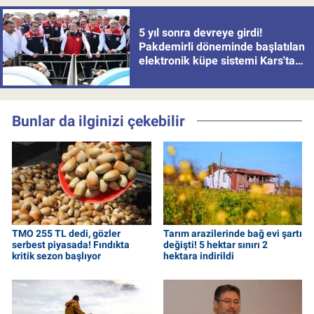
5 yıl sonra devreye girdi!
Pakdemirli döneminde başlatılan
elektronik küpe sistemi Kars'tan
uygulamaya alındı
Bunlar da ilginizi çekebilir
TMO 255 TL dedi, gözler
Tarım arazilerinde bağ evi şartı
serbest piyasada! Fındıkta
değişti! 5 hektar sınırı 2
kritik sezon başlıyor
hektara indirildi