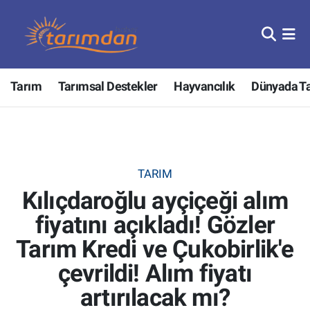
Tarım
Nöbetçi Eczaneler
Tarım
Tarımsal Destekler
Hayvancılık
Dünyada T
Hayvancılık
Hava Durumu
Gıda
Trafik Durumu
Güncel
Süper Lig Puan Durumu ve Fikstür
TARIM
Kılıçdaroğlu ayçiçeği alım
Tarımsal Destekler
Tüm Manşetler
fiyatını açıkladı! Gözler
Tarım Bakanlığı
Son Dakika Haberleri
Tarım Kredi ve Çukobirlik'e
TZOB
Haber Arşivi
çevrildi! Alım fiyatı
artırılacak mı?
Tarım Kredi Kooperatifleri