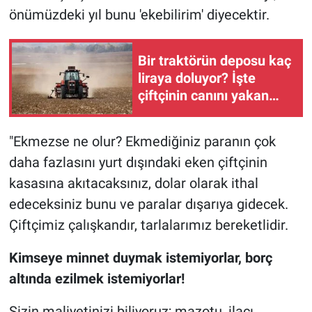
önümüzdeki yıl bunu 'ekebilirim' diyecektir.
Bir traktörün deposu kaç
liraya doluyor? İşte
çiftçinin canını yakan
hesap
"Ekmezse ne olur? Ekmediğiniz paranın çok
daha fazlasını yurt dışındaki eken çiftçinin
kasasına akıtacaksınız, dolar olarak ithal
edeceksiniz bunu ve paralar dışarıya gidecek.
Çiftçimiz çalışkandır, tarlalarımız bereketlidir.
Kimseye minnet duymak istemiyorlar, borç
altında ezilmek istemiyorlar!
Sizin maliyetinizi biliyoruz; mazotu, ilacı,