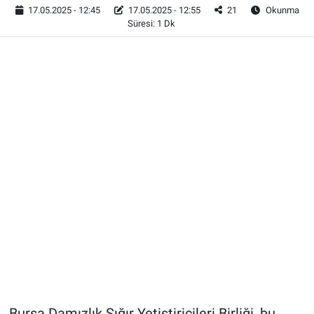
17.05.2025 - 12:45
17.05.2025 - 12:55
21
Okunma
Süresi: 1 Dk
Bursa Damızlık Sığır Yetiştiricileri Birliği, bu