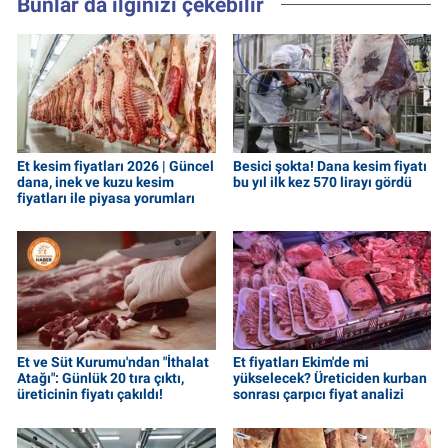
Bunlar da ilginizi çekebilir
Et kesim fiyatları 2026 | Güncel
Besici şokta! Dana kesim fiyatı
dana, inek ve kuzu kesim
bu yıl ilk kez 570 lirayı gördü
fiyatları ile piyasa yorumları
Et ve Süt Kurumu'ndan "İthalat
Et fiyatları Ekim'de mi
Atağı": Günlük 20 tıra çıktı,
yükselecek? Üreticiden kurban
üreticinin fiyatı çakıldı!
sonrası çarpıcı fiyat analizi