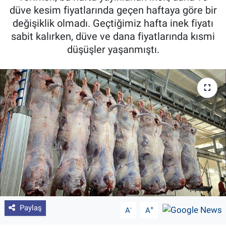
düve kesim fiyatlarında geçen haftaya göre bir
Pankobirlik
değişiklik olmadı. Geçtiğimiz hafta inek fiyatı
sabit kalırken, düve ve dana fiyatlarında kısmi
Et fiyatları
düşüşler yaşanmıştı.
Tarım Bilgisi
Yetiştirici Soruyor
Dünyada Tarım
Üretici Birlikleri
Şeker ve Şekerli Mamüller
Tahıllar ve Baklagiller
Paylaş
-
+
A
A
Tohum