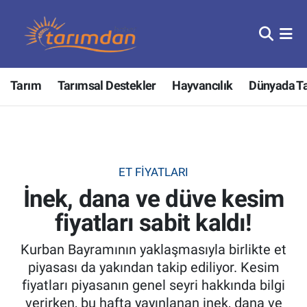
Tarım
Nöbetçi Eczaneler
Tarım
Tarımsal Destekler
Hayvancılık
Dünyada T
Hayvancılık
Hava Durumu
Gıda
Trafik Durumu
Güncel
Süper Lig Puan Durumu ve Fikstür
ET FIYATLARI
İnek, dana ve düve kesim
Tarımsal Destekler
Tüm Manşetler
fiyatları sabit kaldı!
Tarım Bakanlığı
Son Dakika Haberleri
Kurban Bayramının yaklaşmasıyla birlikte et
TZOB
Haber Arşivi
piyasası da yakından takip ediliyor. Kesim
fiyatları piyasanın genel seyri hakkında bilgi
Tarım Kredi Kooperatifleri
verirken, bu hafta yayınlanan inek, dana ve