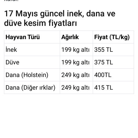
17 Mayıs güncel inek, dana ve
düve kesim fiyatları
Hayvan Türü
Ağırlık
Fiyat (TL/kg)
İnek
199 kg altı
355 TL
Düve
199 kg altı
375 TL
Dana (Holstein)
249 kg altı
400TL
Dana (Diğer ırklar)
249 kg altı
415 TL