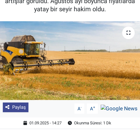
artışlar görüldü. Ağustos ayı boyunca fiyatlarda
yatay bir seyir hakim oldu.
Pankobirlik
Et fiyatları
Tarım Bilgisi
Yetiştirici Soruyor
Dünyada Tarım
Üretici Birlikleri
Şeker ve Şekerli Mamüller
Paylaş
-
+
A
A
Tahıllar ve Baklagiller
01.09.2025 - 14:27
Okunma Süresi: 1 Dk
Tohum