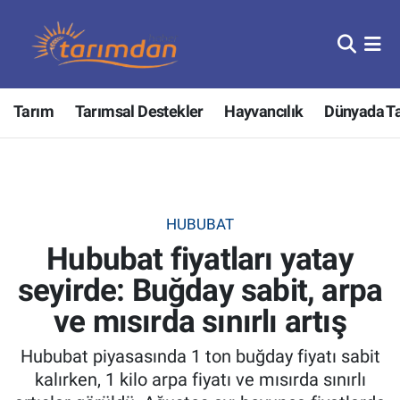
Tarım
Nöbetçi Eczaneler
Tarım
Tarımsal Destekler
Hayvancılık
Dünyada T
Hayvancılık
Hava Durumu
Gıda
Trafik Durumu
Güncel
Süper Lig Puan Durumu ve Fikstür
HUBUBAT
Hububat fiyatları yatay
Tarımsal Destekler
Tüm Manşetler
seyirde: Buğday sabit, arpa
Tarım Bakanlığı
Son Dakika Haberleri
ve mısırda sınırlı artış
TZOB
Haber Arşivi
Hububat piyasasında 1 ton buğday fiyatı sabit
kalırken, 1 kilo arpa fiyatı ve mısırda sınırlı
Tarım Kredi Kooperatifleri