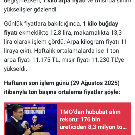
değişmezken,
1 kilo arpa fiyatı
ve mısırda sınırlı
yükselişler gözlendi.
Günlük fiyatlara bakıldığında,
1 kilo buğday
fiyatı
ekmeklikte 12,8 lira, makarnalıkta 13,3
lira olarak işlem gördü. Arpa kilogram fiyatı 11
liraya çıktı. Haftalık ortalamalarda ise 1 ton
arpa fiyatı 11.175 TL, mısır fiyatı 11.230 TL’ye
yükseldi.
Haftanın son işlem günü (29 Ağustos 2025)
itibarıyla ton başına ortalama fiyatlar şöyle:
TMO’dan hububat alım
rekoru: 176 bin
üreticiden 8,3 milyon ton
alım yapıldı