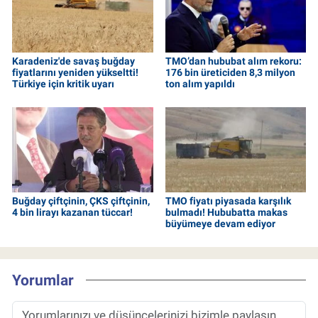
Karadeniz'de savaş buğday
TMO’dan hububat alım rekoru:
fiyatlarını yeniden yükseltti!
176 bin üreticiden 8,3 milyon
Türkiye için kritik uyarı
ton alım yapıldı
Buğday çiftçinin, ÇKS çiftçinin,
TMO fiyatı piyasada karşılık
4 bin lirayı kazanan tüccar!
bulmadı! Hububatta makas
büyümeye devam ediyor
Yorumlar