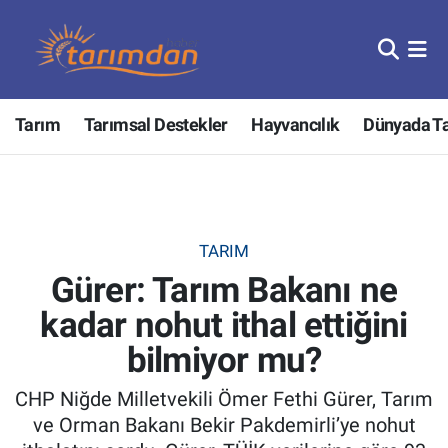
Tarım
Nöbetçi Eczaneler
Tarım
Tarımsal Destekler
Hayvancılık
Dünyada T
Hayvancılık
Hava Durumu
Gıda
Trafik Durumu
Güncel
Süper Lig Puan Durumu ve Fikstür
TARIM
Gürer: Tarım Bakanı ne
Tarımsal Destekler
Tüm Manşetler
kadar nohut ithal ettiğini
Tarım Bakanlığı
Son Dakika Haberleri
bilmiyor mu?
TZOB
Haber Arşivi
CHP Niğde Milletvekili Ömer Fethi Gürer, Tarım
ve Orman Bakanı Bekir Pakdemirli’ye nohut
Tarım Kredi Kooperatifleri