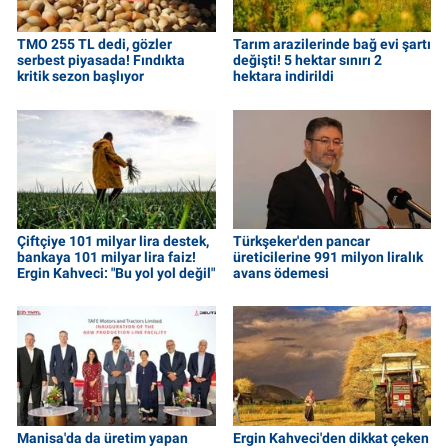
TMO 255 TL dedi, gözler
Tarım arazilerinde bağ evi şartı
serbest piyasada! Fındıkta
değişti! 5 hektar sınırı 2
kritik sezon başlıyor
hektara indirildi
Çiftçiye 101 milyar lira destek,
Türkşeker'den pancar
bankaya 101 milyar lira faiz!
üreticilerine 991 milyon liralık
Ergin Kahveci: "Bu yol yol değil"
avans ödemesi
Manisa'da da üretim yapan
Ergin Kahveci'den dikkat çeken