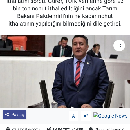
ithalatını sordu. Gürer, TÜİK verilerine göre 93
bin ton nohut ithal edildiğini ancak Tarım
Pankobirlik
Bakanı Pakdemirli’nin ne kadar nohut
ithalatının yapıldığını bilmediğini dile getirdi.
Et fiyatları
Tarım Bilgisi
Yetiştirici Soruyor
Dünyada Tarım
Üretici Birlikleri
Şeker ve Şekerli Mamüller
Tahıllar ve Baklagiller
Paylaş
-
+
A
A
Tohum
20.08.2019 - 22:30
04.04.2025 - 14:00
Okunma Süresi: 2