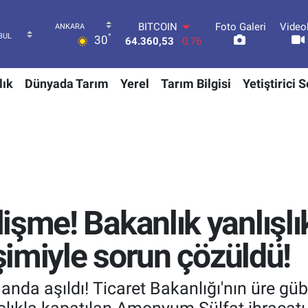
Foto Galeri
Video
DOLAR
°
30
47,7069
0.17
EURO
55,0265
0.01
lık
Dünyada Tarım
Yerel
Tarım Bilgisi
Yetiştirici 
STERLİN
64,1897
0.02
GRAM ALTIN
6618.49
2.12
BİST100
13.887
64
BITCOIN
64.360,53
-0.76
şme! Bakanlık yanlışlık
işimiyle sorun çözüldü!
nda aşıldı! Ticaret Bakanlığı'nın üre güb