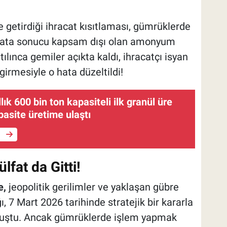
e getirdiği ihracat kısıtlaması, gümrüklerde
 hata sonucu kapsam dışı olan amonyum
atılınca gemiler açıkta kaldı, ihracatçı isyan
 girmesiyle o hata düzeltildi!
llık 600 bin ton kapasiteli ilk granül üre
pasite üretime ulaştı
e
fat da Gitti!
e,
jeopolitik gerilimler ve yaklaşan gübre
, 7 Mart 2026 tarihinde stratejik bir kararla
rmuştu. Ancak gümrüklerde işlem yapmak