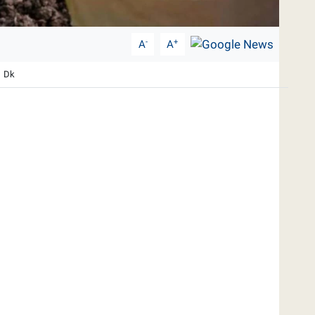
-
+
A
A
1 Dk