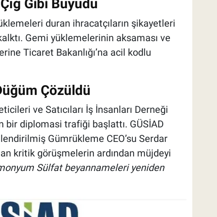
 Çığ Gibi Büyüdü
lemeleri duran ihracatçıların şikayetleri
 kalktı. Gemi yüklemelerinin aksaması ve
erine Ticaret Bakanlığı’na acil kodlu
 Düğüm Çözüldü
cileri ve Satıcıları İş İnsanları Derneği
 bir diplomasi trafiği başlattı. GÜSİAD
kilendirilmiş Gümrükleme CEO’su Serdar
pılan kritik görüşmelerin ardından müjdeyi
 Amonyum Sülfat beyannameleri yeniden