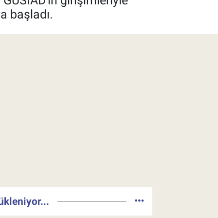
GÜSİAD'ın girişimleriyle
a başladı.
ükleniyor...