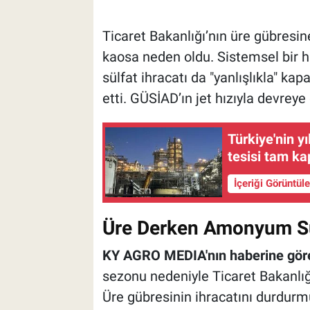
Ticaret Bakanlığı’nın üre gübresin
kaosa neden oldu. Sistemsel bir
sülfat ihracatı da "yanlışlıkla" kap
etti. GÜSİAD’ın jet hızıyla devreye
Türkiye'nin yı
tesisi tam ka
İçeriği Görüntül
Üre Derken Amonyum Sül
KY AGRO MEDIA'nın haberine gör
sezonu nedeniyle Ticaret Bakanlığı
Üre gübresinin ihracatını durdu