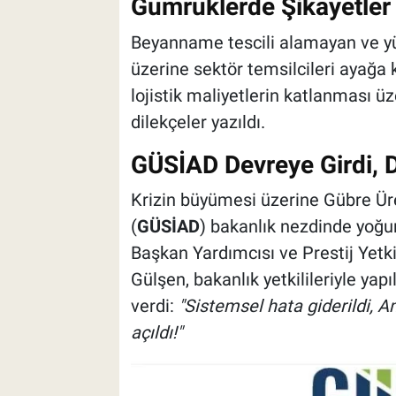
Gümrüklerde Şikayetler
Beyanname tescili alamayan ve yük
üzerine sektör temsilcileri ayağa
lojistik maliyetlerin katlanması üz
dilekçeler yazıldı.
GÜSİAD Devreye Girdi,
Krizin büyümesi üzerine Gübre Üreti
(
GÜSİAD
) bakanlık nezdinde yoğun
Başkan Yardımcısı ve Prestij Yet
Gülşen, bakanlık yetkilileriyle ya
verdi:
"Sistemsel hata giderildi,
açıldı!"