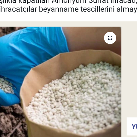
lıkla kapatılan Amonyum Sülfat ihracatı, 
ihracatçılar beyanname tescillerini almay
Y