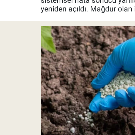
sistemsel hata sonucu yanlış
yeniden açıldı. Mağdur olan 
Pankobirlik
Et fiyatları
Tarım Bilgisi
Yetiştirici Soruyor
Dünyada Tarım
Üretici Birlikleri
Şeker ve Şekerli Mamüller
Tahıllar ve Baklagiller
Tohum