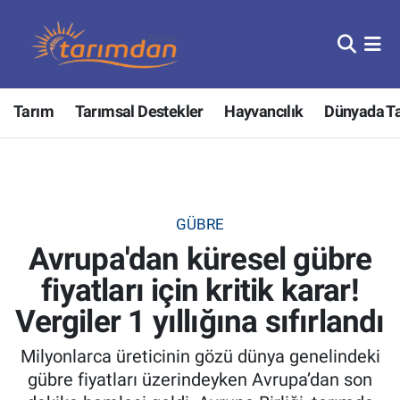
Tarım
Nöbetçi Eczaneler
Tarım
Tarımsal Destekler
Hayvancılık
Dünyada T
Hayvancılık
Hava Durumu
Gıda
Trafik Durumu
Güncel
Süper Lig Puan Durumu ve Fikstür
GÜBRE
Avrupa'dan küresel gübre
Tarımsal Destekler
Tüm Manşetler
fiyatları için kritik karar!
Tarım Bakanlığı
Son Dakika Haberleri
Vergiler 1 yıllığına sıfırlandı
TZOB
Haber Arşivi
Milyonlarca üreticinin gözü dünya genelindeki
gübre fiyatları üzerindeyken Avrupa’dan son
Tarım Kredi Kooperatifleri