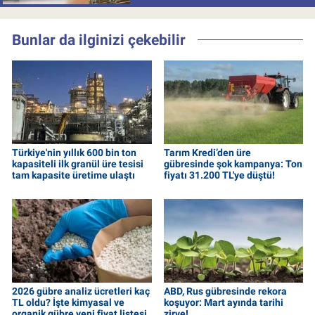
Bunlar da ilginizi çekebilir
Türkiye'nin yıllık 600 bin ton
Tarım Kredi’den üre
kapasiteli ilk granül üre tesisi
gübresinde şok kampanya: Ton
tam kapasite üretime ulaştı
fiyatı 31.200 TL'ye düştü!
2026 gübre analiz ücretleri kaç
ABD, Rus gübresinde rekora
TL oldu? İşte kimyasal ve
koşuyor: Mart ayında tarihi
organik gübre yeni fiyat listesi
zirve!