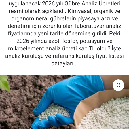
uygulanacak 2026 yılı Gübre Analiz Ücretleri
Pankobirlik
resmi olarak açıklandı. Kimyasal, organik ve
organomineral gübrelerin piyasaya arzı ve
Et fiyatları
denetimi için zorunlu olan laboratuvar analiz
fiyatlarında yeni tarife dönemine girildi. Peki,
Tarım Bilgisi
2026 yılında azot, fosfor, potasyum ve
mikroelement analiz ücreti kaç TL oldu? İşte
Yetiştirici Soruyor
analiz kuruluşu ve referans kuruluş fiyat listesi
detayları...
Dünyada Tarım
Üretici Birlikleri
Şeker ve Şekerli Mamüller
Tahıllar ve Baklagiller
Tohum