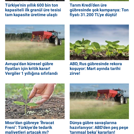
Türkiye'nin yıllık 600 bin ton
Tarım Kredi’den üre
kapasiteli ilk granül üre tesisi
gübresinde şok kampanya: Ton
tam kapasite üretime ulaştı
fiyatı 31.200 TL'ye düştü!
Avrupa'dan küresel gübre
ABD, Rus gübresinde rekora
fiyatları için kritik karar!
koşuyor: Mart ayında tarihi
Vergiler 1 yıllığına sıfırlandı
zirve!
Mısır’dan gübreye ‘İhracat
Dünya gübre savaşlarına
Freni’: Türkiye’de tedarik
hazırlanıyor: ABD'den peş peşe
maliyetleri artacak mı?
'tarımsal beka' kararları!