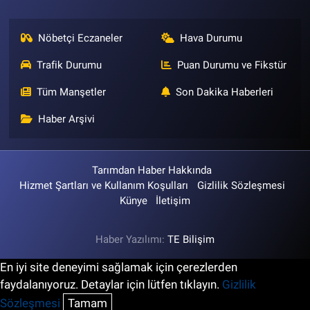
Nöbetçi Eczaneler
Hava Durumu
Trafik Durumu
Puan Durumu ve Fikstür
Tüm Manşetler
Son Dakika Haberleri
Haber Arşivi
Tarımdan Haber Hakkında
Hizmet Şartları ve Kullanım Koşulları
Gizlilik Sözleşmesi
Künye
İletişim
Haber Yazılımı:
TE Bilişim
En iyi site deneyimi sağlamak için çerezlerden
faydalanıyoruz. Detaylar için lütfen tıklayın.
Gizlilik
Sözleşmesi
Tamam