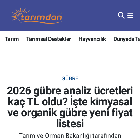
Tarım
Nöbetçi Eczaneler
Tarım
Tarımsal Destekler
Hayvancılık
Dünyada T
Hayvancılık
Hava Durumu
Gıda
Trafik Durumu
Güncel
Süper Lig Puan Durumu ve Fikstür
GÜBRE
2026 gübre analiz ücretleri
Tarımsal Destekler
Tüm Manşetler
kaç TL oldu? İşte kimyasal
Tarım Bakanlığı
Son Dakika Haberleri
ve organik gübre yeni fiyat
TZOB
Haber Arşivi
listesi
Tarım ve Orman Bakanlığı tarafından
Tarım Kredi Kooperatifleri