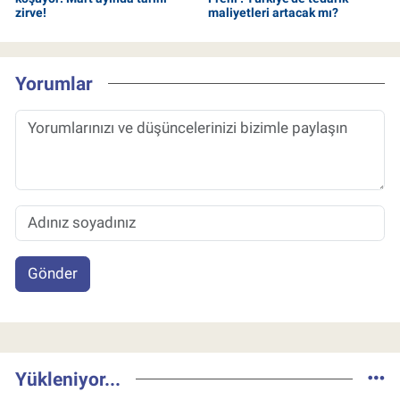
zirve!
maliyetleri artacak mı?
Yorumlar
Gönder
Yükleniyor...