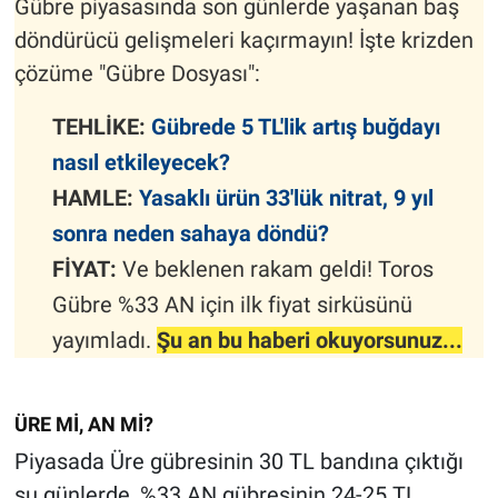
Gübre piyasasında son günlerde yaşanan baş
döndürücü gelişmeleri kaçırmayın! İşte krizden
çözüme "Gübre Dosyası":
TEHLİKE:
Gübrede 5 TL'lik artış buğdayı
nasıl etkileyecek?
HAMLE:
Yasaklı ürün 33'lük nitrat, 9 yıl
sonra neden sahaya döndü?
FİYAT:
Ve beklenen rakam geldi! Toros
Gübre %33 AN için ilk fiyat sirküsünü
yayımladı.
Şu an bu haberi okuyorsunuz...
ÜRE Mİ, AN Mİ?
Piyasada Üre gübresinin 30 TL bandına çıktığı
şu günlerde, %33 AN gübresinin 24-25 TL