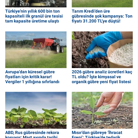
Türkiye'nin yıllık 600 bin ton
Tarım Kredi’den üre
kapasiteli ilk granül üre tesisi
gübresinde şok kampanya: Ton
tam kapasite üretime ulaştı
fiyatı 31.200 TL'ye düştü!
Avrupa'dan küresel gübre
2026 gübre analiz ücretleri kaç
fiyatları için kritik karar!
TL oldu? İşte kimyasal ve
Vergiler 1 yıllığına sıfırlandı
organik gübre yeni fiyat listesi
ABD, Rus gübresinde rekora
Mısır’dan gübreye ‘İhracat
koşuyor: Mart ayında tarihi
Freni’: Türkiye’de tedarik