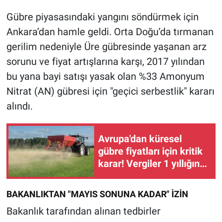
Gübre piyasasındaki yangını söndürmek için
Ankara’dan hamle geldi. Orta Doğu’da tırmanan
gerilim nedeniyle Üre gübresinde yaşanan arz
sorunu ve fiyat artışlarına karşı, 2017 yılından
bu yana bayi satışı yasak olan %33 Amonyum
Nitrat (AN) gübresi için "geçici serbestlik" kararı
alındı.
Avrupa'dan küresel
gübre fiyatları için kritik
karar! Vergiler 1 yıllığına
sıfırlandı
BAKANLIKTAN "MAYIS SONUNA KADAR" İZİN
Bakanlık tarafından alınan tedbirler