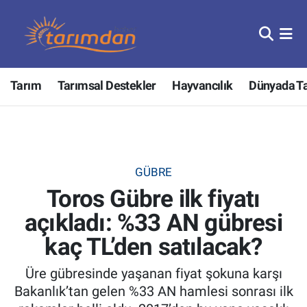
Tarım
Nöbetçi Eczaneler
Tarım
Tarımsal Destekler
Hayvancılık
Dünyada T
Hayvancılık
Hava Durumu
Gıda
Trafik Durumu
Güncel
Süper Lig Puan Durumu ve Fikstür
GÜBRE
Toros Gübre ilk fiyatı
Tarımsal Destekler
Tüm Manşetler
açıkladı: %33 AN gübresi
Tarım Bakanlığı
Son Dakika Haberleri
kaç TL’den satılacak?
TZOB
Haber Arşivi
Üre gübresinde yaşanan fiyat şokuna karşı
Bakanlık’tan gelen %33 AN hamlesi sonrası ilk
Tarım Kredi Kooperatifleri