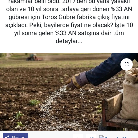
rakamlar belli oldu. 2017’den bu yana yasaklı
olan ve 10 yıl sonra tarlaya geri dönen %33 AN
Pankobirlik
gübresi için Toros Gübre fabrika çıkış fiyatını
açıkladı. Peki, bayilerde fiyat ne olacak? İşte 10
Et fiyatları
yıl sonra gelen %33 AN satışına dair tüm
detaylar...
Tarım Bilgisi
Yetiştirici Soruyor
Dünyada Tarım
Üretici Birlikleri
Şeker ve Şekerli Mamüller
Tahıllar ve Baklagiller
Tohum
Paylaş
-
+