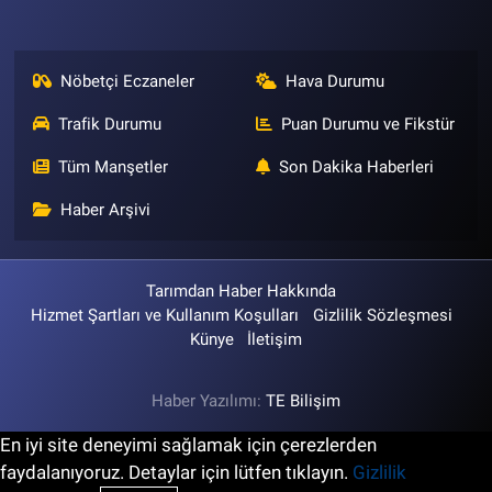
Nöbetçi Eczaneler
Hava Durumu
Trafik Durumu
Puan Durumu ve Fikstür
Tüm Manşetler
Son Dakika Haberleri
Haber Arşivi
Tarımdan Haber Hakkında
Hizmet Şartları ve Kullanım Koşulları
Gizlilik Sözleşmesi
Künye
İletişim
Haber Yazılımı:
TE Bilişim
En iyi site deneyimi sağlamak için çerezlerden
faydalanıyoruz. Detaylar için lütfen tıklayın.
Gizlilik