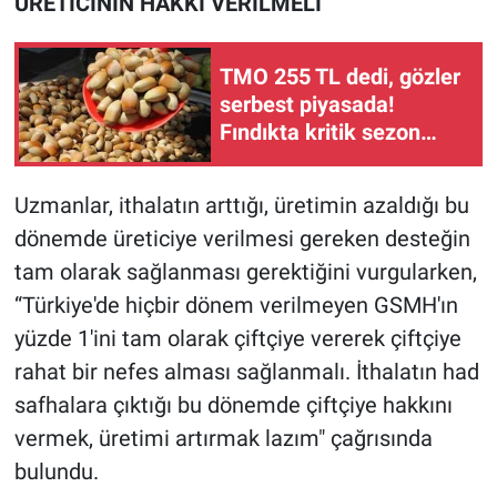
ÜRETİCİNİN HAKKI VERİLMELİ
TMO 255 TL dedi, gözler
serbest piyasada!
Fındıkta kritik sezon
başlıyor
Uzmanlar, ithalatın arttığı, üretimin azaldığı bu
dönemde üreticiye verilmesi gereken desteğin
tam olarak sağlanması gerektiğini vurgularken,
“Türkiye'de hiçbir dönem verilmeyen GSMH'ın
yüzde 1'ini tam olarak çiftçiye vererek çiftçiye
rahat bir nefes alması sağlanmalı. İthalatın had
safhalara çıktığı bu dönemde çiftçiye hakkını
vermek, üretimi artırmak lazım" çağrısında
bulundu.