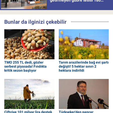
getirmeyen gübre tesisi 180
milyon batırdı!
Bunlar da ilginizi çekebilir
TMO 255 TL dedi, gözler
Tarım arazilerinde bağ evi şartı
serbest piyasada! Fındıkta
değişti! 5 hektar sınırı 2
kritik sezon başlıyor
hektara indirildi
Çiftçiye 101 milyar lira destek,
Türkşeker'den pancar