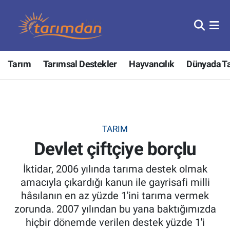
Tarım
Nöbetçi Eczaneler
Tarım
Tarımsal Destekler
Hayvancılık
Dünyada T
Hayvancılık
Hava Durumu
Gıda
Trafik Durumu
Güncel
Süper Lig Puan Durumu ve Fikstür
TARIM
Devlet çiftçiye borçlu
Tarımsal Destekler
Tüm Manşetler
İktidar, 2006 yılında tarıma destek olmak
Tarım Bakanlığı
Son Dakika Haberleri
amacıyla çıkardığı kanun ile gayrisafi milli
hâsılanın en az yüzde 1'ini tarıma vermek
TZOB
Haber Arşivi
zorunda. 2007 yılından bu yana baktığımızda
hiçbir dönemde verilen destek yüzde 1'i
Tarım Kredi Kooperatifleri