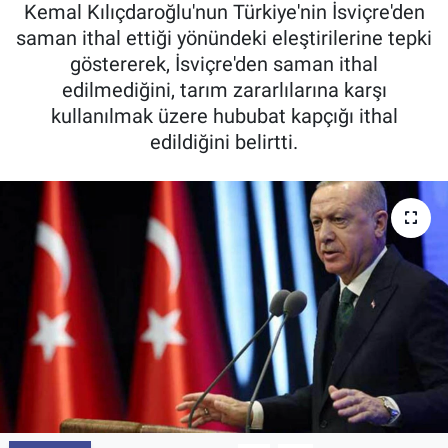
Kemal Kılıçdaroğlu'nun Türkiye'nin İsviçre'den
Pankobirlik
saman ithal ettiği yönündeki eleştirilerine tepki
göstererek, İsviçre'den saman ithal
Et fiyatları
edilmediğini, tarım zararlılarına karşı
kullanılmak üzere hububat kapçığı ithal
Tarım Bilgisi
edildiğini belirtti.
Yetiştirici Soruyor
Dünyada Tarım
Üretici Birlikleri
Şeker ve Şekerli Mamüller
Tahıllar ve Baklagiller
Tohum