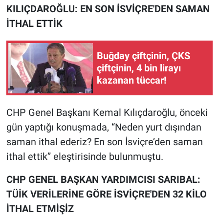
KILIÇDAROĞLU: EN SON İSVİÇRE'DEN SAMAN
İTHAL ETTİK
Buğday çiftçinin, ÇKS
çiftçinin, 4 bin lirayı
kazanan tüccar!
CHP Genel Başkanı Kemal Kılıçdaroğlu, önceki
gün yaptığı konuşmada, “Neden yurt dışından
saman ithal ederiz? En son İsviçre’den saman
ithal ettik” eleştirisinde bulunmuştu.
CHP GENEL BAŞKAN YARDIMCISI SARIBAL:
TÜİK VERİLERİNE GÖRE İSVİÇRE'DEN 32 KİLO
İTHAL ETMİŞİZ