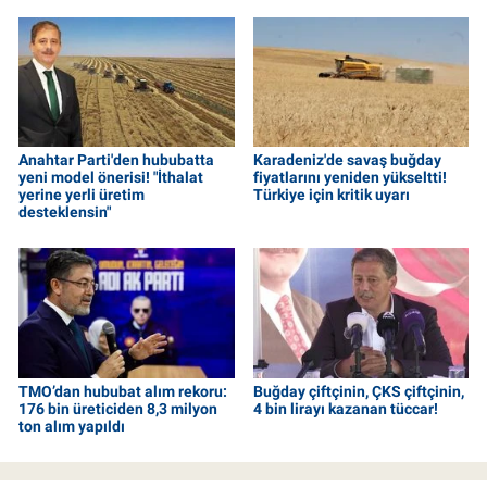
Anahtar Parti'den hububatta
Karadeniz'de savaş buğday
yeni model önerisi! "İthalat
fiyatlarını yeniden yükseltti!
yerine yerli üretim
Türkiye için kritik uyarı
desteklensin"
TMO’dan hububat alım rekoru:
Buğday çiftçinin, ÇKS çiftçinin,
176 bin üreticiden 8,3 milyon
4 bin lirayı kazanan tüccar!
ton alım yapıldı