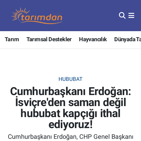
Tarım
Nöbetçi Eczaneler
Tarım
Tarımsal Destekler
Hayvancılık
Dünyada T
Hayvancılık
Hava Durumu
Gıda
Trafik Durumu
Güncel
Süper Lig Puan Durumu ve Fikstür
HUBUBAT
Cumhurbaşkanı Erdoğan:
Tarımsal Destekler
Tüm Manşetler
İsviçre'den saman değil
Tarım Bakanlığı
Son Dakika Haberleri
hububat kapçığı ithal
TZOB
Haber Arşivi
ediyoruz!
Cumhurbaşkanı Erdoğan, CHP Genel Başkanı
Tarım Kredi Kooperatifleri