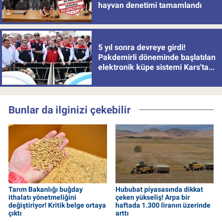
hayvan denetimi tamamlandı
5 yıl sonra devreye girdi!
Pakdemirli döneminde başlatılan
elektronik küpe sistemi Kars'tan
uygulamaya alındı
Bunlar da ilginizi çekebilir
Tarım Bakanlığı buğday
Hububat piyasasında dikkat
ithalatı yönetmeliğini
çeken yükseliş! Arpa bir
değiştiriyor! Kritik belge ortaya
haftada 1.300 liranın üzerinde
çıktı
arttı