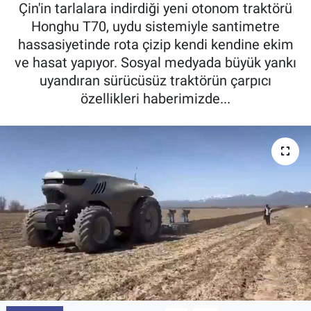
Çin'in tarlalara indirdiği yeni otonom traktörü
Pankobirlik
Honghu T70, uydu sistemiyle santimetre
hassasiyetinde rota çizip kendi kendine ekim
Et fiyatları
ve hasat yapıyor. Sosyal medyada büyük yankı
uyandıran sürücüsüz traktörün çarpıcı
Tarım Bilgisi
özellikleri haberimizde...
Yetiştirici Soruyor
Dünyada Tarım
Üretici Birlikleri
Şeker ve Şekerli Mamüller
Tahıllar ve Baklagiller
Tohum