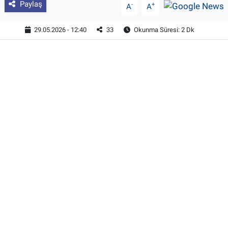
Paylaş
-
+
A
A
29.05.2026 - 12:40
33
Okunma Süresi: 2 Dk