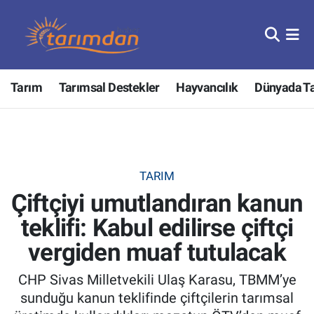
Tarım
Nöbetçi Eczaneler
Tarım
Tarımsal Destekler
Hayvancılık
Dünyada T
Hayvancılık
Hava Durumu
Gıda
Trafik Durumu
Güncel
Süper Lig Puan Durumu ve Fikstür
TARIM
Çiftçiyi umutlandıran kanun
Tarımsal Destekler
Tüm Manşetler
teklifi: Kabul edilirse çiftçi
Tarım Bakanlığı
Son Dakika Haberleri
vergiden muaf tutulacak
TZOB
Haber Arşivi
CHP Sivas Milletvekili Ulaş Karasu, TBMM’ye
sunduğu kanun teklifinde çiftçilerin tarımsal
Tarım Kredi Kooperatifleri