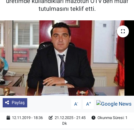
üretimde kullandıkları mazotun ÖTV’den muaf
tutulmasını teklif etti.
Pankobirlik
Et fiyatları
Tarım Bilgisi
Yetiştirici Soruyor
Dünyada Tarım
Üretici Birlikleri
Şeker ve Şekerli Mamüller
Paylaş
-
+
A
A
Tahıllar ve Baklagiller
12.11.2019 - 18:36
21.12.2025 - 21:45
Okunma Süresi: 1
Dk
Tohum