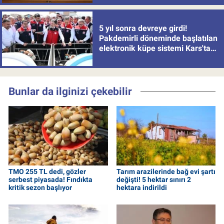
5 yıl sonra devreye girdi!
Pakdemirli döneminde başlatılan
elektronik küpe sistemi Kars'tan
uygulamaya alındı
Bunlar da ilginizi çekebilir
TMO 255 TL dedi, gözler
Tarım arazilerinde bağ evi şartı
serbest piyasada! Fındıkta
değişti! 5 hektar sınırı 2
kritik sezon başlıyor
hektara indirildi