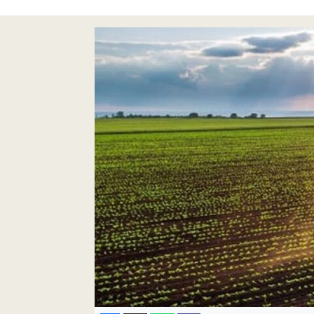
Pankobirlik
Et fiyatları
Tarım Bilgisi
Yetiştirici Soruyor
Dünyada Tarım
Üretici Birlikleri
Şeker ve Şekerli Mamüller
Tahıllar ve Baklagiller
Tohum