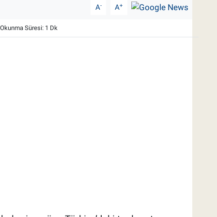
-
+
A
A
Okunma Süresi: 1 Dk