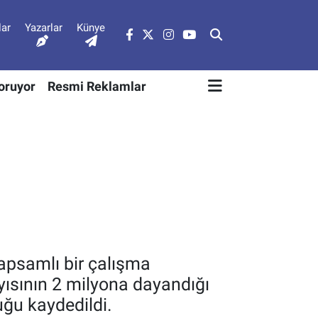
lar
Yazarlar
Künye
Soruyor
Resmi Reklamlar
kapsamlı bir çalışma
ayısının 2 milyona dayandığı
duğu kaydedildi.