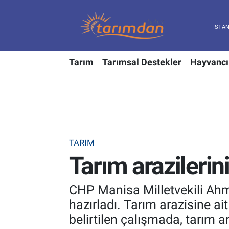
Tarım
Nöbetçi Eczaneler
Tarım
Tarımsal Destekler
Hayvancı
Hayvancılık
Hava Durumu
Gıda
Trafik Durumu
Güncel
Süper Lig Puan Durumu ve Fikstür
TARIM
Tarımsal Destekler
Tüm Manşetler
Tarım arazilerini
Tarım Bakanlığı
Son Dakika Haberleri
CHP Manisa Milletvekili Ahme
TZOB
Haber Arşivi
hazırladı. Tarım arazisine ai
belirtilen çalışmada, tarım a
Tarım Kredi Kooperatifleri