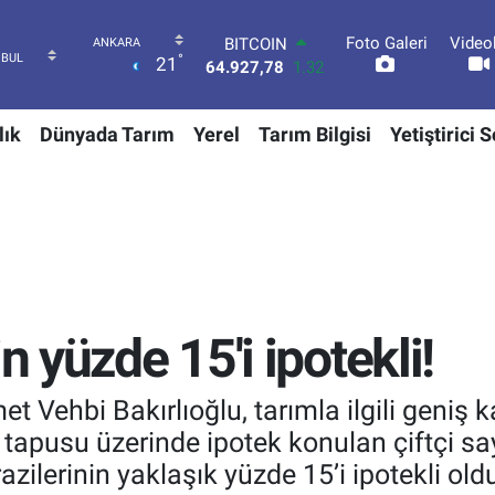
Foto Galeri
Video
DOLAR
°
21
47,5894
0.08
EURO
55,0398
-0.02
lık
Dünyada Tarım
Yerel
Tarım Bilgisi
Yetiştirici 
STERLİN
64,1581
0.16
GRAM ALTIN
6508.83
4.44
BİST100
13.703
11
BITCOIN
64.927,78
1.32
n yüzde 15'i ipotekli!
t Vehbi Bakırlıoğlu, tarımla ilgili geniş 
t tapusu üzerinde ipotek konulan çiftçi s
razilerinin yaklaşık yüzde 15’i ipotekli ol