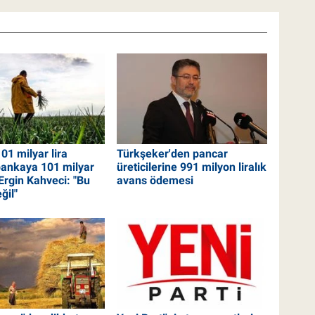
101 milyar lira
Türkşeker'den pancar
bankaya 101 milyar
üreticilerine 991 milyon liralık
! Ergin Kahveci: "Bu
avans ödemesi
ğil"