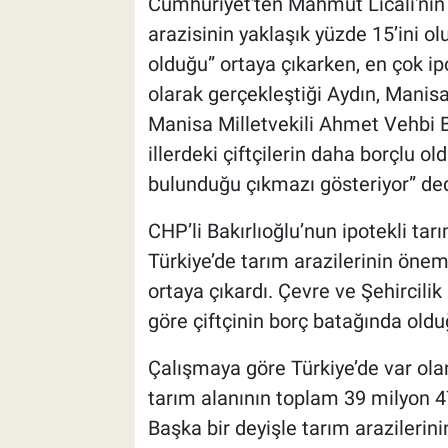
Cumhuriyet'ten Mahmut Lıcalı'nın 
arazisinin yaklaşık yüzde 15’ini ol
olduğu” ortaya çıkarken, en çok ip
olarak gerçekleştiği Aydın, Manis
Manisa Milletvekili Ahmet Vehbi Ba
illerdeki çiftçilerin daha borçlu o
bulunduğu çıkmazı gösteriyor” ded
CHP’li Bakırlıoğlu’nun ipotekli tarı
Türkiye’de tarım arazilerinin öne
ortaya çıkardı. Çevre ve Şehircilik
göre çiftçinin borç batağında oldu
Çalışmaya göre Türkiye’de var ol
tarım alanının toplam 39 milyon 4
Başka bir deyişle tarım arazilerini