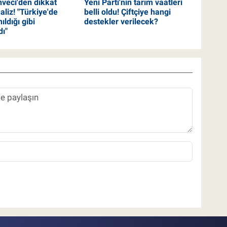
hveci'den dikkat
Yeni Parti'nin tarım vaatleri
liz! "Türkiye'de
belli oldu! Çiftçiye hangi
ıldığı gibi
destekler verilecek?
ı"