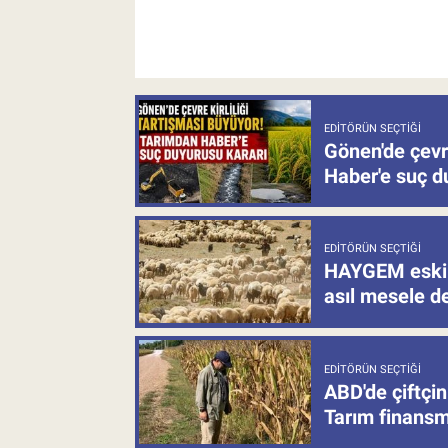
EDITÖRÜN SEÇTIĞI
Gönen'de çevre
Haber'e suç d
EDITÖRÜN SEÇTIĞI
HAYGEM eski 
asıl mesele de
EDITÖRÜN SEÇTIĞI
ABD'de çiftçin
Tarım finansm