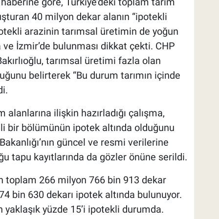
haberine göre, Türkiye’deki toplam tarım
uşturan 40 milyon dekar alanın “ipotekli
otekli arazinin tarımsal üretimin de yoğun
a ve İzmir’de bulunması dikkat çekti. CHP
kırlıoğlu, tarımsal üretimi fazla olan
lduğunu belirterek “Bu durum tarımın içinde
i.
m alanlarına ilişkin hazırladığı çalışma,
mli bir bölümünün ipotek altında olduğunu
 Bakanlığı’nın güncel ve resmi verilerine
ğu tapu kayıtlarında da gözler önüne serildi.
an toplam 266 milyon 766 bin 913 dekar
74 bin 630 dekarı ipotek altında bulunuyor.
n yaklaşık yüzde 15’i ipotekli durumda.