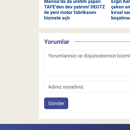
Manisa'da da üretim yapan
Ergin Ka
TAFE'den dev yatırım! DEUTZ
çeken ana
ile yeni motor fabrikasını
kırsal san
hizmete açtı
boşalmad
Yorumlar
Gönder